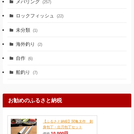
メバリング
(257)
ロックフィッシュ
(22)
未分類
(1)
海外釣り
(2)
自作
(6)
船釣り
(7)
お勧めのふるさと納税
【ふるさと納税】関亀太作 刺
身包丁・出刃包丁セット
10,000円
価格: