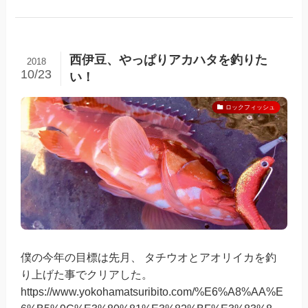
西伊豆、やっぱりアカハタを釣りた
2018
10/23
い！
ロックフィッシュ
僕の今年の目標は先月、 タチウオとアオリイカを釣
り上げた事でクリアした。
https://www.yokohamatsuribito.com/%E6%A8%AA%E