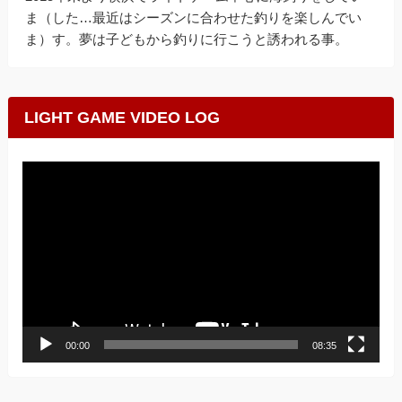
ま（した…最近はシーズンに合わせた釣りを楽しんでい
ま）す。夢は子どもから釣りに行こうと誘われる事。
LIGHT GAME VIDEO LOG
動
画
プ
レ
ー
ヤ
ー
00:00
08:35