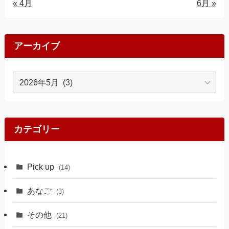
« 4月
6月 »
アーカイブ
ア
ー
カ
イ
ブ
カテゴリー
Pick up
(14)
あなご
(3)
その他
(21)