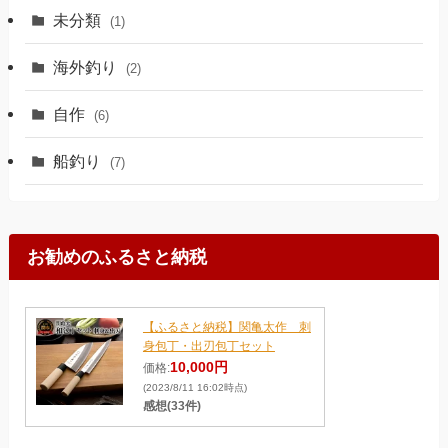
未分類
(1)
海外釣り
(2)
自作
(6)
船釣り
(7)
お勧めのふるさと納税
【ふるさと納税】関亀太作 刺
身包丁・出刃包丁セット
10,000円
価格:
(2023/8/11 16:02時点)
感想(33件)