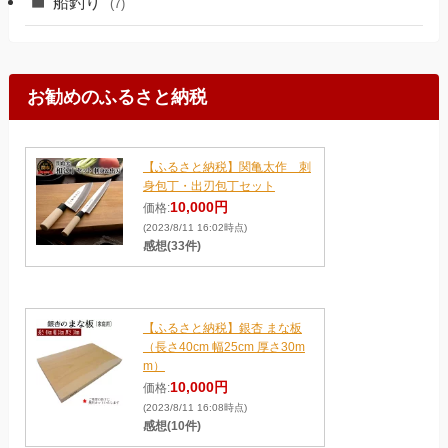
船釣り
(7)
お勧めのふるさと納税
【ふるさと納税】関亀太作 刺
身包丁・出刃包丁セット
10,000円
価格:
(2023/8/11 16:02時点)
感想(33件)
【ふるさと納税】銀杏 まな板
（長さ40cm 幅25cm 厚さ30m
m）
10,000円
価格:
(2023/8/11 16:08時点)
感想(10件)