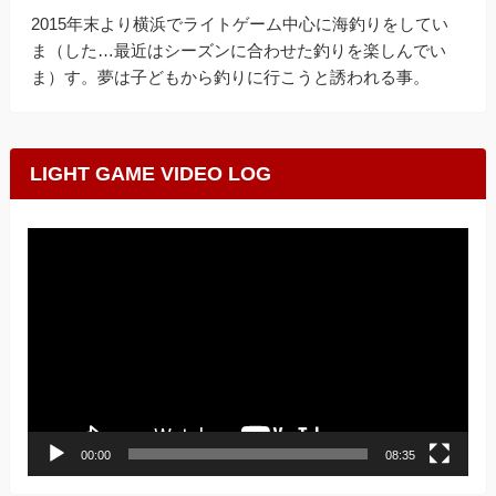
2015年末より横浜でライトゲーム中心に海釣りをしてい
ま（した…最近はシーズンに合わせた釣りを楽しんでい
ま）す。夢は子どもから釣りに行こうと誘われる事。
LIGHT GAME VIDEO LOG
動
画
プ
レ
ー
ヤ
ー
00:00
08:35