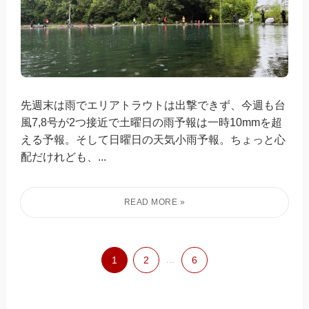
先週末は雨でエリアトラウトは出撃できず、今週も台
風7,8号が2つ接近で土曜日の雨予報は一時10mmを超
える予報。そして日曜日の天気小雨予報。ちょっと心
配だけれども、...
1
2
...
6