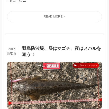
当に、久...
野島防波堤、昼はマゴチ、夜はメバルを
2017
5/05
狙う！
フラットフィッシュ