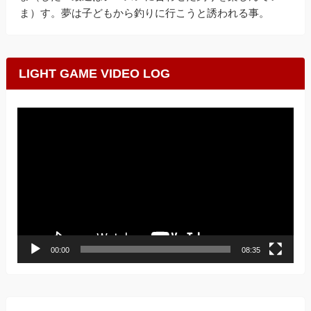
ま）す。夢は子どもから釣りに行こうと誘われる事。
LIGHT GAME VIDEO LOG
動
画
プ
レ
ー
ヤ
ー
00:00
08:35