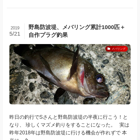
野島防波堤、メバリング累計1000匹＋
2019
5/21
自作プラグ釣果
メバリング
昨日の釣行でSさんと野島防波堤の半夜に行こう！と
なり、 珍しくマズメ釣りをすることになった。 実は
昨年2018年は野島防波堤に行ける機会が作れずで 本