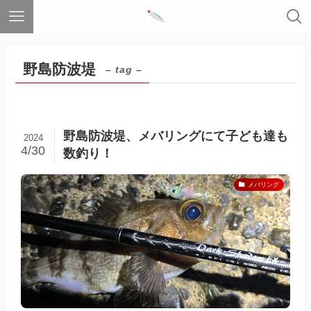
野島防波堤
– tag –
野島防波堤、メバリングにて子ども達も
2024
4/30
数釣り！
メバリング