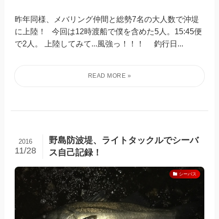
昨年同様、メバリング仲間と総勢7名の大人数で沖堤
に上陸！ 今回は12時渡船で僕を含めた5人。15:45便
で2人。 上陸してみて...風強っ！！！ 釣行日...
野島防波堤、ライトタックルでシーバ
2016
11/28
ス自己記録！
シーバス