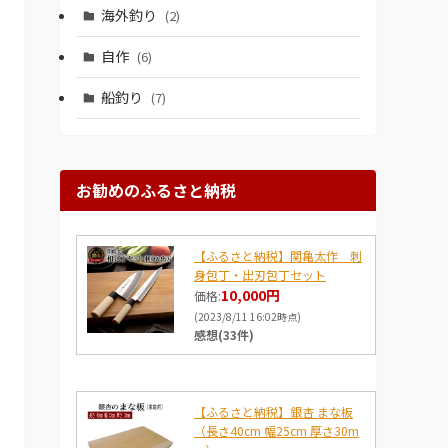
海外釣り
(2)
自作
(6)
船釣り
(7)
お勧めのふるさと納税
【ふるさと納税】関亀太作 刺
身包丁・出刃包丁セット
10,000円
価格:
(2023/8/11 16:02時点)
感想(33件)
【ふるさと納税】銀杏 まな板
（長さ40cm 幅25cm 厚さ30m