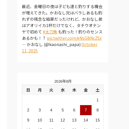
最近、金曜日の夜は子ども達と釣りする機会
が増えてきた。かおなし兄はバラしあるも釣
れずの残念な結果だったけれど、かおなし弟
はアオリイカ1杯だけでなく、タチウオテン
ヤで初めて
#太刀魚
も釣った！釣りのセンス
あるかも！？
pic.twitter.com/eNsGBNcZSx
— かおなし (@kaonashi_papa)
October
11, 2025
2026年8月
日
月
火
水
木
金
土
1
2
3
4
5
6
7
8
9
10
11
12
13
14
15