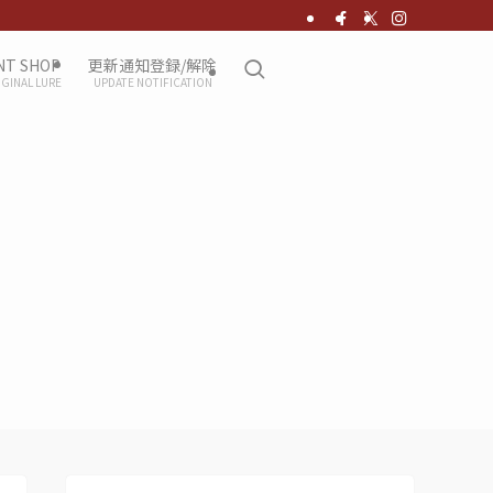
NT SHOP
更新通知登録/解除
IGINAL LURE
UPDATE NOTIFICATION