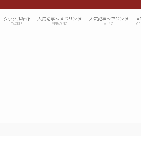
タックル紹介
人気記事〜メバリング
人気記事〜アジング
A
TACKLE
MEBARING
AJING
OR