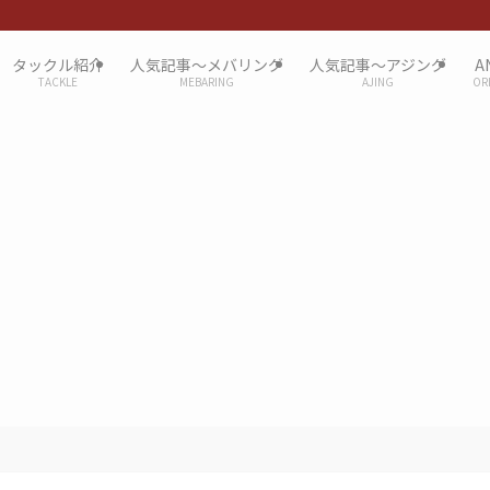
タックル紹介
人気記事〜メバリング
人気記事〜アジング
A
TACKLE
MEBARING
AJING
OR