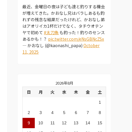
最近、金曜日の夜は子ども達と釣りする機会
が増えてきた。かおなし兄はバラしあるも釣
れずの残念な結果だったけれど、かおなし弟
はアオリイカ1杯だけでなく、タチウオテン
ヤで初めて
#太刀魚
も釣った！釣りのセンス
あるかも！？
pic.twitter.com/eNsGBNcZSx
— かおなし (@kaonashi_papa)
October
11, 2025
2026年8月
日
月
火
水
木
金
土
1
2
3
4
5
6
7
8
9
10
11
12
13
14
15