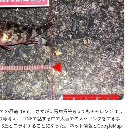
での風速は8m。 さすがに電車賃等考えてもチャレンジはし
釣り等考え、 LINEで話する中で大阪でのメバリングをする事
氏とコラボすることになった。 ネット情報とGoogleMap