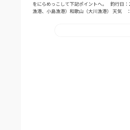
をにらめっこして下記ポイントへ。 釣行日：201
漁港、小島漁港）和歌山（大川漁港） 天気 ：天候:晴 / 