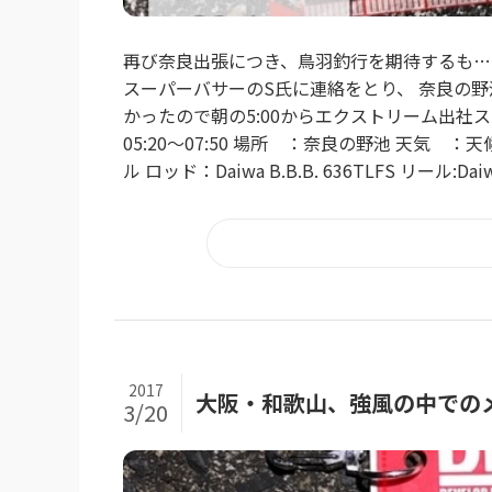
再び奈良出張につき、鳥羽釣行を期待するも… 
スーパーバサーのS氏に連絡をとり、 奈良の
かったので朝の5:00からエクストリーム出社ス
05:20～07:50 場所 ：奈良の野池 天気 ：天候:晴
ル ロッド：Daiwa B.B.B. 636TLFS リール:Da
2017
大阪・和歌山、強風の中での
3/20