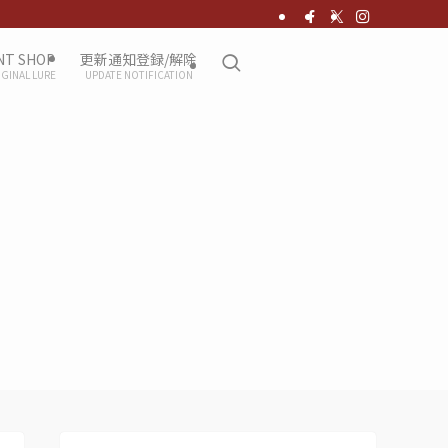
NT SHOP
更新通知登録/解除
IGINAL LURE
UPDATE NOTIFICATION