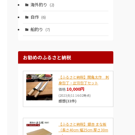
海外釣り
(2)
自作
(6)
船釣り
(7)
お勧めのふるさと納税
【ふるさと納税】関亀太作 刺
身包丁・出刃包丁セット
10,000円
価格:
(2023/8/11 16:02時点)
感想(33件)
【ふるさと納税】銀杏 まな板
（長さ40cm 幅25cm 厚さ30m