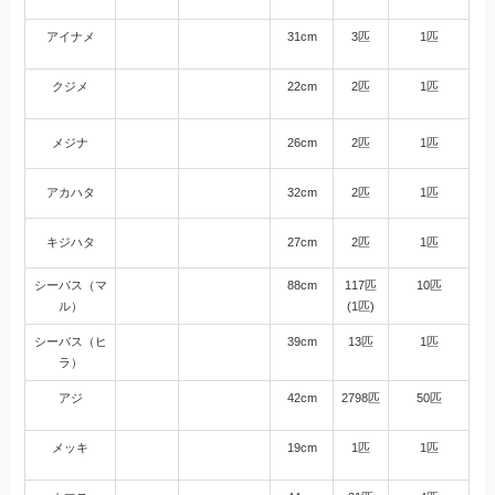
アイナメ
31cm
3匹
1匹
クジメ
22cm
2匹
1匹
メジナ
26cm
2匹
1匹
アカハタ
32cm
2匹
1匹
キジハタ
27cm
2匹
1匹
シーバス（マ
88cm
117匹
10匹
ル）
(1匹)
シーバス（ヒ
39cm
13匹
1匹
ラ）
アジ
42cm
2798匹
50匹
メッキ
19cm
1匹
1匹