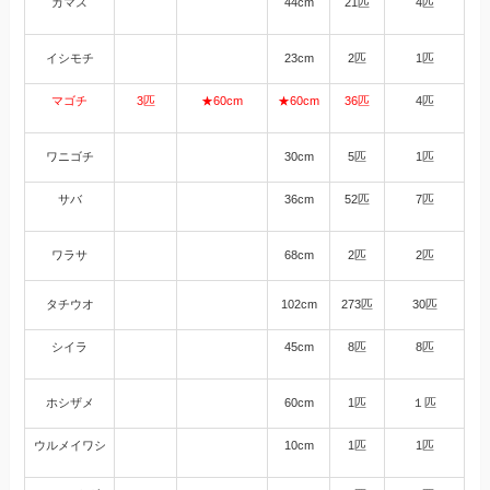
カマス
44cm
21匹
4匹
イシモチ
23cm
2匹
1匹
マゴチ
3匹
★60cm
★
60cm
36匹
4匹
ワニゴチ
30cm
5匹
1匹
サバ
36cm
52匹
7匹
ワラサ
68cm
2匹
2匹
タチウオ
102cm
273匹
30匹
シイラ
45cm
8匹
8匹
ホシザメ
60cm
1匹
１匹
ウルメイワシ
10cm
1匹
1匹