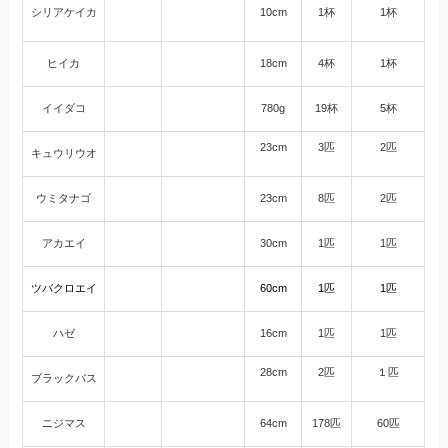
シリアケイカ
10cm
1杯
1杯
ヒイカ
18cm
4杯
1杯
イイダコ
780g
19杯
5杯
23cm
3匹
2匹
キュウリウオ
ウミタナゴ
23cm
8匹
2匹
アカエイ
30cm
1匹
1匹
ツバクロエイ
60cm
1匹
1匹
ハゼ
16cm
1匹
1匹
28cm
2匹
１匹
ブラックバス
ニジマス
64cm
178匹
60匹