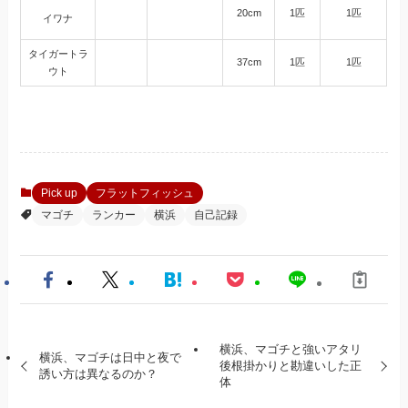
20cm
1匹
1匹
イワナ
タイガートラ
37cm
1匹
1匹
ウト
Pick up
フラットフィッシュ
マゴチ
ランカー
横浜
自己記録
横浜、マゴチと強いアタリ
横浜、マゴチは日中と夜で
後根掛かりと勘違いした正
誘い方は異なるのか？
体