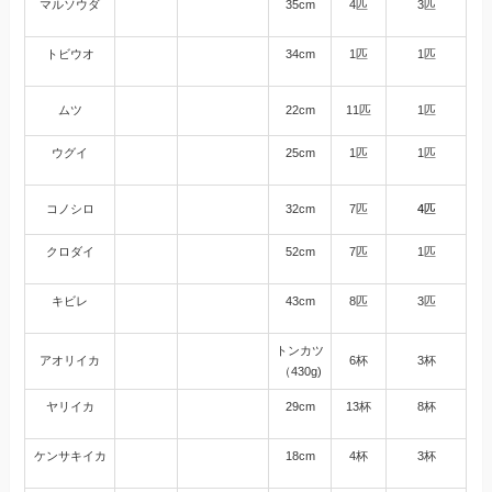
マルソウダ
35cm
4匹
3匹
トビウオ
34cm
1匹
1匹
ムツ
22cm
11匹
1匹
ウグイ
25cm
1匹
1匹
コノシロ
32cm
7匹
4匹
クロダイ
52cm
7匹
1匹
キビレ
43cm
8匹
3匹
トンカツ
アオリイカ
6杯
3杯
（430g)
ヤリイカ
29cm
13杯
8杯
ケンサキイカ
18cm
4杯
3杯