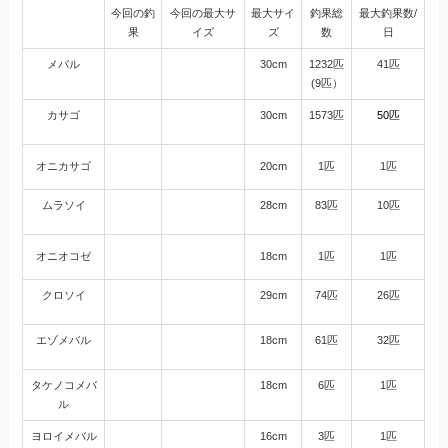
今回の釣
今回の最大サ
最大サイ
釣果総
最大釣果数/
果
イズ
ズ
数
日
メバル
30cm
1232匹
41匹
(9匹）
カサゴ
30cm
1573匹
50匹
オニカサゴ
20cm
1匹
1匹
ムラソイ
28cm
83匹
10匹
オニオコゼ
18cm
1匹
1匹
クロソイ
29cm
74匹
26匹
エゾメバル
18cm
61匹
32匹
タケノコメバ
18cm
6匹
1匹
ル
ヨロイメバル
16cm
3匹
1匹