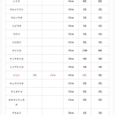
シイラ
45cm
8匹
8匹
ウルメイワシ
10cm
1匹
1匹
マルソウダ
35cm
1匹
1匹
トビウオ
34cm
1匹
1匹
ウグイ
25cm
1匹
1匹
クロダイ
52cm
3匹
1匹
ヤリイカ
29cm
13杯
8杯
ケンサキイカ
18cm
4杯
3杯
シリアケイカ
10cm
1杯
1杯
キビレ
1匹
13cm
43cm
6匹
3匹
キュウリウオ
31cm
2匹
2匹
ウミタナゴ
23cm
3匹
2匹
オオスジイシモ
13cm
2匹
2匹
チ
アカエイ
30cm
1匹
1匹