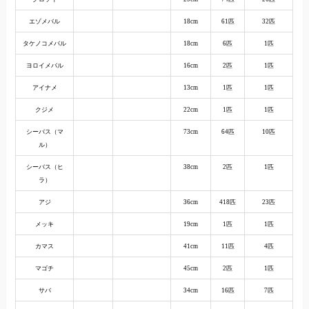
エゾメバル
18cm
61匹
32匹
タケノコメバル
18cm
6匹
1匹
ヨロイメバル
16cm
2匹
1匹
アイナメ
13cm
1匹
1匹
クジメ
22cm
1匹
1匹
シーバス（マ
73cm
64匹
10匹
ル）
シーバス（ヒ
38cm
2匹
1匹
ラ）
アジ
36cm
418匹
23匹
メッキ
19cm
1匹
1匹
カマス
41cm
11匹
4匹
マゴチ
45cm
2匹
1匹
サバ
34cm
16匹
7匹