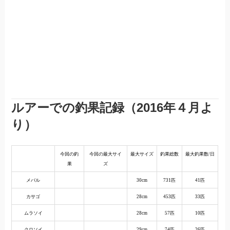
ルアーでの釣果記録（2016年４月よ
り）
今回の釣
今回の最大サイ
最大サイズ
釣果総数
最大釣果数/日
果
ズ
メバル
30cm
731匹
41匹
カサゴ
28cm
453匹
33匹
ムラソイ
28cm
57匹
10匹
クロソイ
29cm
74匹
26匹