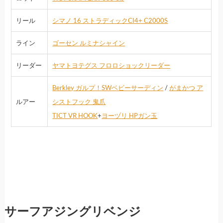
リール
シマノ 16 ストラディックCI4+ C2000S
ライン
ゴーセン ルミナシャイン
リーダー
ヤマトヨテグス フロロショックリーダー
Berkley ガルプ！SWベビーサーディン
/
がまかつ ア
ルアー
シストフック 鬼爪
TICT VR HOOK
+
ヨーヅリ HPガン玉
サーフアジングリベンジ