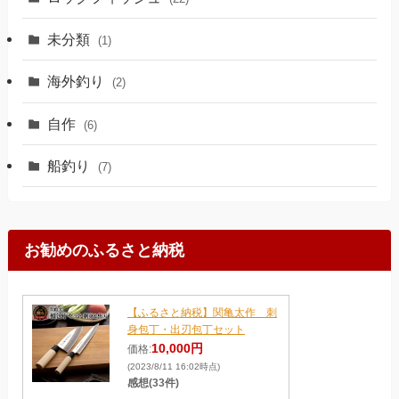
未分類
(1)
海外釣り
(2)
自作
(6)
船釣り
(7)
お勧めのふるさと納税
【ふるさと納税】関亀太作 刺
身包丁・出刃包丁セット
10,000円
価格:
(2023/8/11 16:02時点)
感想(33件)