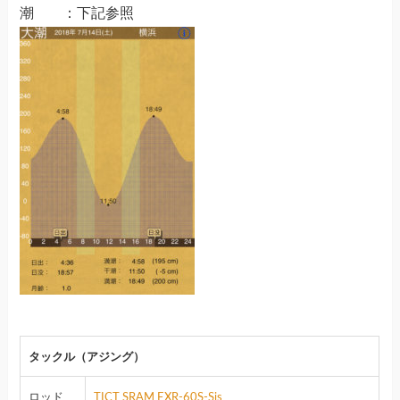
潮 ：下記参照
タックル（アジング）
ロッド
TICT SRAM EXR-60S-Sis