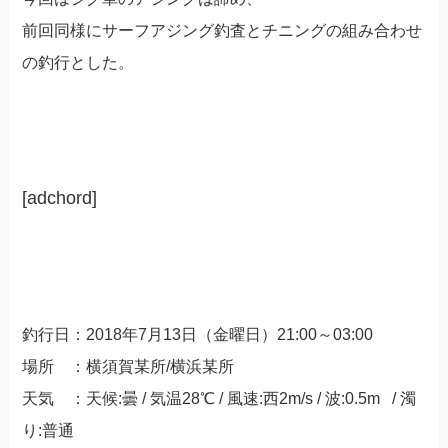
前回同様にサーフアジング釣査とチニングの組み合わせ
の釣行とした。
[adchord]
釣行日：2018年7月13日（金曜日）21:00
～03:00
場所 ：横須賀某所/横浜某所
天気 ：天候:曇 / 気温28℃ / 風速:西2m/s / 波:0.5m / 濁
り:普通