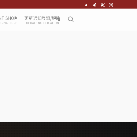
NT SHOP
更新通知登録/解除
IGINAL LURE
UPDATE NOTIFICATION