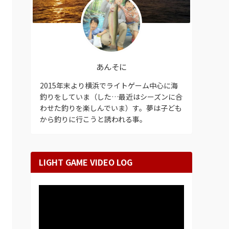
あんそに
2015年末より横浜でライトゲーム中心に海
釣りをしていま（した…最近はシーズンに合
わせた釣りを楽しんでいま）す。夢は子ども
から釣りに行こうと誘われる事。
LIGHT GAME VIDEO LOG
動
画
プ
レ