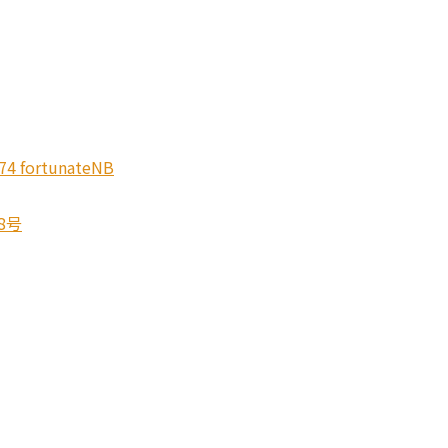
74 fortunateNB
8号