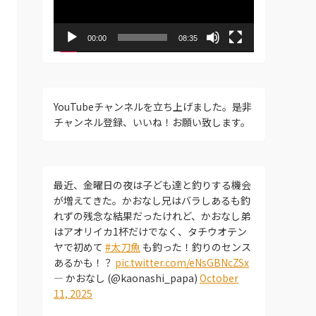
ー
ヤ
ー
00:00
08:35
YouTubeチャンネルを立ち上げました。是非
チャンネル登録、いいね！お願い致します。
最近、金曜日の夜は子ども達と釣りする機会
が増えてきた。かおなし兄はバラしあるも釣
れずの残念な結果だったけれど、かおなし弟
はアオリイカ1杯だけでなく、タチウオテン
ヤで初めて
#太刀魚
も釣った！釣りのセンス
あるかも！？
pic.twitter.com/eNsGBNcZSx
— かおなし (@kaonashi_papa)
October
11, 2025