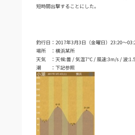
短時間出撃することにした。
釣行日：
2017
年
3
月
3
日（金曜日）
23:20
～
03:
場所 ：横浜某所
天気 ：天候
:
曇
/
気温
7
℃
/
風速
:3m/s /
波
:1.
潮 ：下記参照