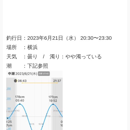
釣行日：
2023
年6
月21
日（水
）
20:30〜23:30
場所 ：横浜
天気 ：曇り
/ 濁り：やや濁っている
潮 ：下記参照