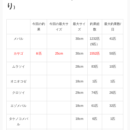
り
)
今回の釣
今回の最大サ
最大サイ
釣果総
最大釣果数/
果
イズ
ズ
数
日
メバル
30cm
1232匹
41匹
(9匹）
カサゴ
８匹
25cm
30cm
1552匹
50匹
ムラソイ
28cm
83匹
10匹
オニオコゼ
18cm
1匹
1匹
クロソイ
29cm
74匹
26匹
エゾメバル
18cm
61匹
32匹
タケノコメバ
18cm
6匹
1匹
ル