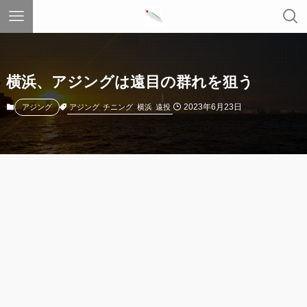
横浜、アジングは遠目の群れを狙う
2023年6月23日
アジング
チニング
横浜
遠投
アジング