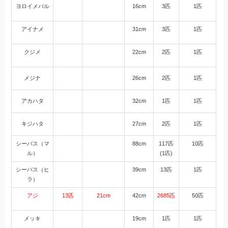
ヨロイメバル
16cm
3匹
1匹
アイナメ
31cm
3匹
1匹
クジメ
22cm
2匹
1匹
メジナ
26cm
2匹
1匹
アカハタ
32cm
1匹
1匹
キジハタ
27cm
2匹
1匹
シーバス（マ
88cm
117匹
10匹
ル）
(1匹)
シーバス（ヒ
39cm
13匹
1匹
ラ）
アジ
13匹
21cm
42cm
2685匹
50匹
メッキ
19cm
1匹
1匹