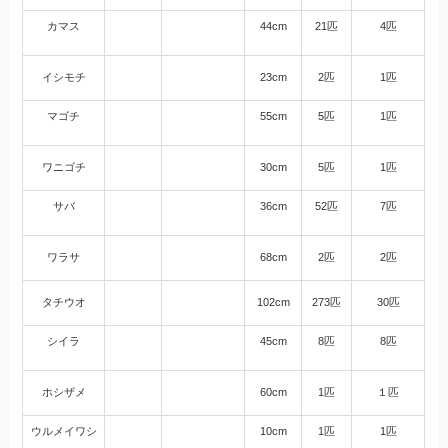
カマス
44cm
21匹
4匹
イシモチ
23cm
2匹
1匹
マゴチ
55cm
5匹
1匹
ワニゴチ
30cm
5匹
1匹
サバ
36cm
52匹
7匹
ワラサ
68cm
2匹
2匹
タチウオ
102cm
273匹
30匹
シイラ
45cm
8匹
8匹
ホシザメ
60cm
1匹
１匹
ウルメイワシ
10cm
1匹
1匹