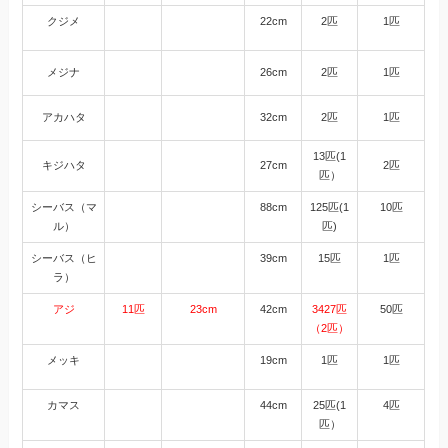
クジメ
22cm
2匹
1匹
メジナ
26cm
2匹
1匹
アカハタ
32cm
2匹
1匹
13匹(1
キジハタ
27cm
2匹
匹）
シーバス（マ
88cm
125匹(1
10匹
ル）
匹)
シーバス（ヒ
39cm
15匹
1匹
ラ）
アジ
11匹
23cm
42cm
3427匹
50匹
（2匹）
メッキ
19cm
1匹
1匹
カマス
44cm
25匹(1
4匹
匹）