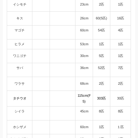
イシモチ
23cm
2匹
1匹
キス
26cm
60(5匹)
16匹
マゴチ
60cm
54匹
4匹
ヒラメ
53cm
1匹
1匹
ワニゴチ
30cm
5匹
1匹
サバ
36cm
52匹
7匹
ワラサ
68cm
2匹
2匹
115cm(F
タチウオ
303匹
30匹
5)
シイラ
45cm
8匹
8匹
ホシザメ
60cm
1匹
１匹