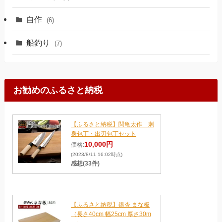
自作
(6)
船釣り
(7)
お勧めのふるさと納税
【ふるさと納税】関亀太作 刺
身包丁・出刃包丁セット
10,000円
価格:
(2023/8/11 16:02時点)
感想(33件)
【ふるさと納税】銀杏 まな板
（長さ40cm 幅25cm 厚さ30m