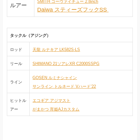
SMITH コーヴァイチュー 2.8inch
ルアー
Daiwa スティーズフックSS
タックル（アジング）
ロッド
天龍 ルナキア LK582S-LS
リール
SHIMANO 21ソアレXR C2000SSPG
GOSEN ルミナシャイン
ライン
サンライン トルネード Vハード’22
ヒットル
エコギア アジマスト
アー
がまかつ 宵姫AJカスタム