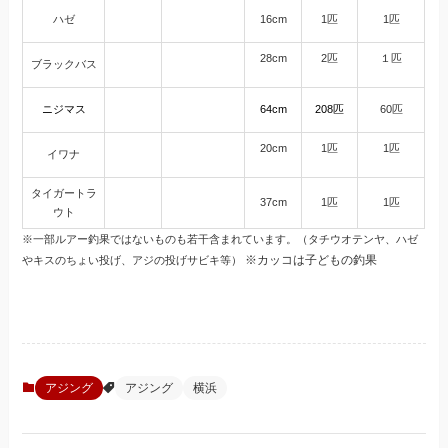
ハゼ
16cm
1匹
1匹
28cm
2匹
１匹
ブラックバス
ニジマス
64cm
208匹
60匹
20cm
1匹
1匹
イワナ
タイガートラ
37cm
1匹
1匹
ウト
※一部ルアー釣果ではないものも若干含まれています。（タチウオテンヤ、ハゼ
※カッコは子どもの釣果
やキスのちょい投げ、アジの投げサビキ等）
アジング
アジング
横浜