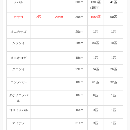
メバル
30cm
1305匹
41匹
(19匹）
カサゴ
2匹
20cm
30cm
1658匹
50匹
オニカサゴ
20cm
1匹
1匹
ムラソイ
28cm
84匹
10匹
オニオコゼ
18cm
1匹
1匹
クロソイ
29cm
74匹
26匹
エゾメバル
18cm
61匹
32匹
タケノコメバ
18cm
6匹
1匹
ル
ヨロイメバル
16cm
3匹
1匹
アイナメ
31cm
3匹
1匹