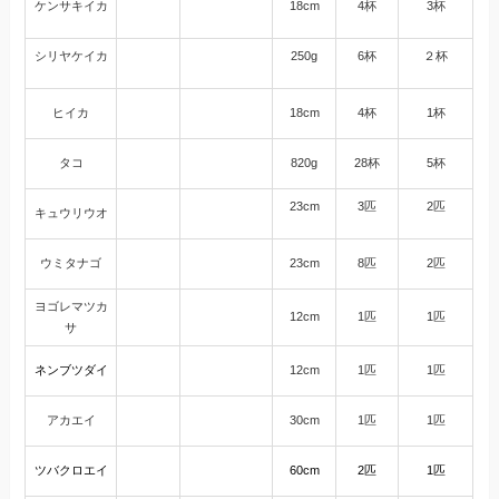
ケンサキイカ
18cm
4杯
3杯
シリヤケイカ
250g
6杯
２杯
ヒイカ
18cm
4杯
1杯
タコ
820g
28杯
5杯
23cm
3匹
2匹
キュウリウオ
ウミタナゴ
23cm
8匹
2匹
ヨゴレマツカ
12cm
1匹
1匹
サ
ネンブツダイ
12cm
1匹
1匹
アカエイ
30cm
1匹
1匹
ツバクロエイ
60cm
2匹
1匹