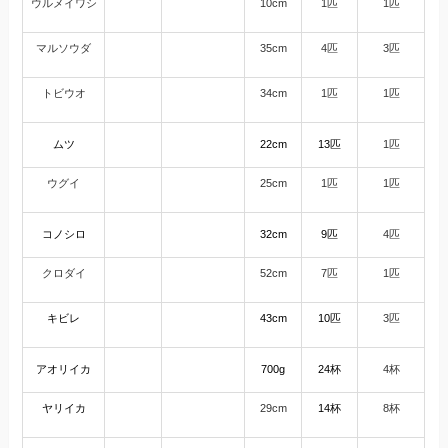
ウルメイワシ
10cm
1匹
1匹
マルソウダ
35cm
4匹
3匹
トビウオ
34cm
1匹
1匹
ムツ
22cm
13匹
1匹
ウグイ
25cm
1匹
1匹
コノシロ
32cm
9匹
4匹
クロダイ
52cm
7匹
1匹
キビレ
43cm
10匹
3匹
アオリイカ
700g
24杯
4杯
ヤリイカ
29cm
14杯
8杯