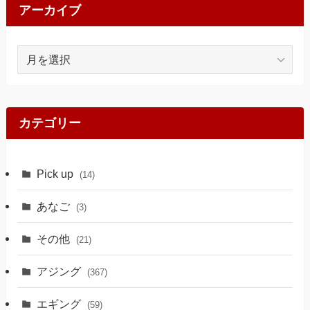
アーカイブ
ア
ー
カ
イ
ブ
カテゴリー
Pick up
(14)
あなご
(3)
その他
(21)
アジング
(367)
エギング
(59)