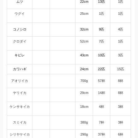
ムツ
22cm
13匹
1匹
ウグイ
25cm
1匹
1匹
コノシロ
32cm
9匹
4匹
クロダイ
52cm
7匹
1匹
キビレ
43cm
10匹
3匹
カワハギ
24cm
22匹
15匹
アオリイカ
700g
57杯
8杯
ヤリイカ
29cm
14杯
8杯
ケンサキイカ
18cm
4杯
3杯
スミイカ
380g
7
杯
3杯
シリヤケイカ
290g
37杯
6杯