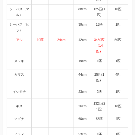
シーバス（マ
88cm
125匹(1
10匹
ル）
匹)
シーバス（ヒ
39cm
15匹
1匹
ラ）
アジ
10匹
24cm
42cm
3489匹
50匹
（14
匹）
メッキ
19cm
1匹
1匹
カマス
44cm
25匹(1
4匹
匹）
イシモチ
23cm
2匹
1匹
132匹(2
キス
26cm
18匹
1匹)
マゴチ
60cm
55匹
4匹
ヒラメ
53cm
1匹
1匹