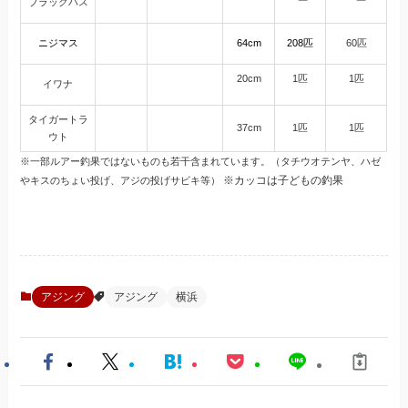
ブラックバス
ニジマス
64cm
208匹
60匹
20cm
1匹
1匹
イワナ
タイガートラ
37cm
1匹
1匹
ウト
※一部ルアー釣果ではないものも若干含まれています。（タチウオテンヤ、ハゼ
※カッコは子どもの釣果
やキスのちょい投げ、アジの投げサビキ等）
アジング
アジング
横浜