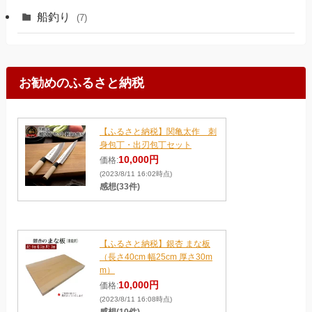
船釣り
(7)
お勧めのふるさと納税
【ふるさと納税】関亀太作 刺
身包丁・出刃包丁セット
10,000円
価格:
(2023/8/11 16:02時点)
感想(33件)
【ふるさと納税】銀杏 まな板
（長さ40cm 幅25cm 厚さ30m
m）
10,000円
価格:
(2023/8/11 16:08時点)
感想(10件)