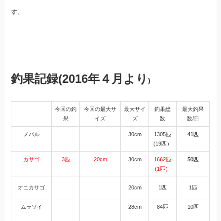
す。
釣果記録(2016年４月より
)
今回の釣
今回の最大サ
最大サイ
釣果総
最大釣果
果
イズ
ズ
数
数/日
メバル
30cm
1305匹
41匹
(19匹）
カサゴ
3匹
20cm
30cm
1662匹
50匹
(1匹）
オニカサゴ
20cm
1匹
1匹
ムラソイ
28cm
84匹
10匹