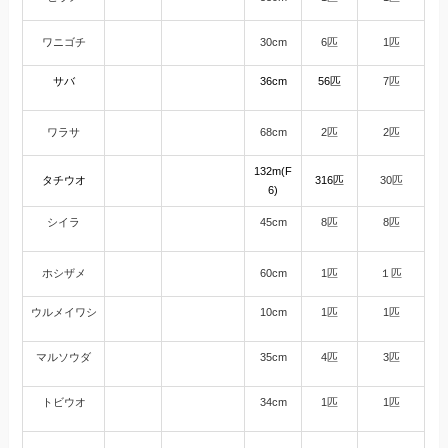
ワニゴチ
30cm
6匹
1匹
サバ
36cm
56匹
7匹
ワラサ
68cm
2匹
2匹
1
32m(F
タチウオ
316匹
30匹
6)
シイラ
45cm
8匹
8匹
ホシザメ
60cm
1匹
１匹
ウルメイワシ
10cm
1匹
1匹
マルソウダ
35cm
4匹
3匹
トビウオ
34cm
1匹
1匹