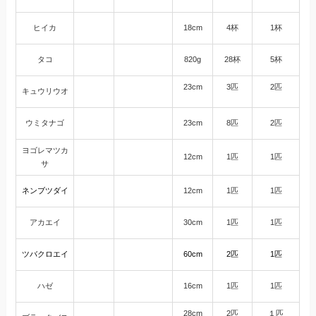
ヒイカ
18cm
4杯
1杯
タコ
820g
28杯
5杯
23cm
3匹
2匹
キュウリウオ
ウミタナゴ
23cm
8匹
2匹
ヨゴレマツカ
12cm
1匹
1匹
サ
ネンブツダイ
12cm
1匹
1匹
アカエイ
30cm
1匹
1匹
ツバクロエイ
60cm
2匹
1匹
ハゼ
16cm
1匹
1匹
28cm
2匹
１匹