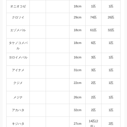
オニオコゼ
18cm
1匹
1匹
クロソイ
29cm
74匹
26匹
エゾメバル
18cm
61匹
32匹
タケノコメバ
18cm
6匹
1匹
ル
ヨロイメバル
16cm
3匹
1匹
アイナメ
31cm
3匹
1匹
クジメ
22cm
2匹
1匹
メジナ
26cm
2匹
1匹
アカハタ
32cm
2匹
1匹
14匹(2
キジハタ
27cm
2匹
匹）