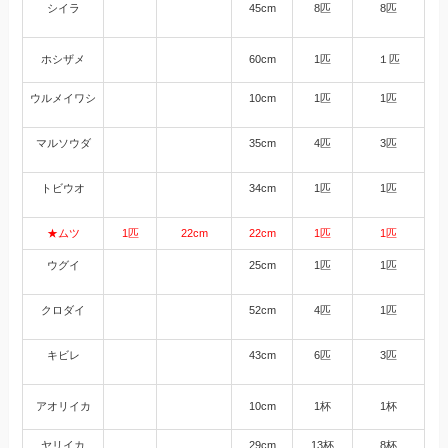
シイラ
45cm
8匹
8匹
ホシザメ
60cm
1匹
１匹
ウルメイワシ
10cm
1匹
1匹
マルソウダ
35cm
4匹
3匹
トビウオ
34cm
1匹
1匹
★ムツ
1匹
22cm
22cm
1匹
1匹
ウグイ
25cm
1匹
1匹
クロダイ
52cm
4匹
1匹
キビレ
43cm
6匹
3匹
アオリイカ
10cm
1杯
1杯
ヤリイカ
29cm
13杯
8杯