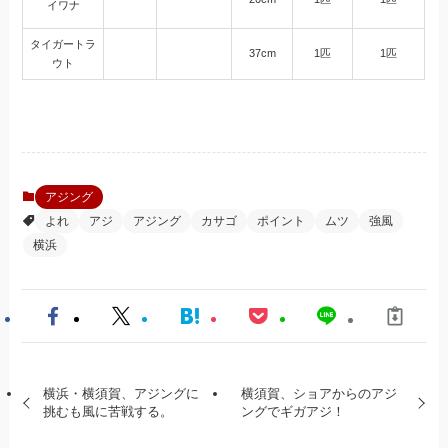
イワナ
タイガートラ
37cm
1匹
1匹
ウト
アジング
よれ
アジ
アジング
カサゴ
ポイント
ムツ
強風
横浜
横浜・横須賀、アジングに
横須賀、ショアからのアジ
挑むも風に苦戦する。
ングでギガアジ！