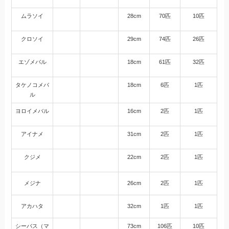
ムラソイ
28cm
70匹
10匹
クロソイ
29cm
74匹
26匹
エゾメバル
18cm
61匹
32匹
タケノコメバ
18cm
6匹
1匹
ル
ヨロイメバル
16cm
2匹
1匹
アイナメ
31cm
2匹
1匹
クジメ
22cm
2匹
1匹
メジナ
26cm
2匹
1匹
アカハタ
32cm
1匹
1匹
シーバス（マ
73cm
106匹
10匹