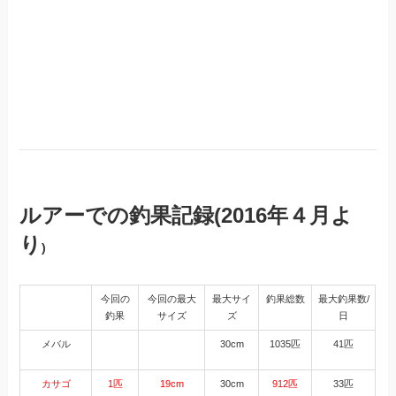
ル
アーでの釣果記録(2016年４月よ
り
)
今回の
今回の最大
最大サイ
釣果総数
最大釣果数/
釣果
サイズ
ズ
日
メバル
30cm
1035匹
41匹
カサゴ
1匹
19cm
30cm
912匹
33匹