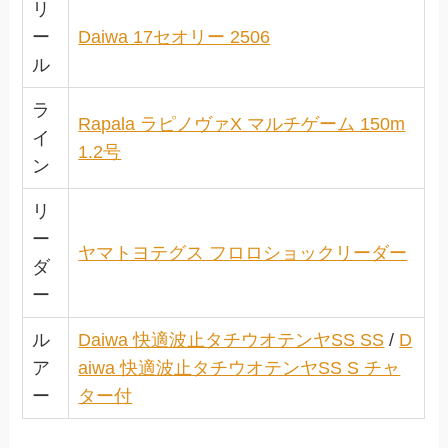
リ
ー
Daiwa 17セオリー 2506
ル
ラ
Rapala ラピノヴァX マルチゲーム 150m
イ
1.2号
ン
リ
ー
ヤマトヨテグス フロロショックリーダー
ダ
ー
ル
Daiwa 快適波止タチウオテンヤSS SS
/
D
ア
aiwa 快適波止タチウオテンヤSS S チャ
ー
ター付