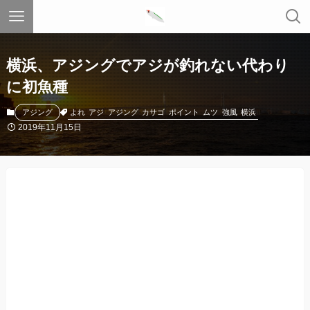
横浜、アジングでアジが釣れない代わり
に初魚種
よれ
アジ
アジング
カサゴ
ポイント
ムツ
強風
横浜
アジング
2019年11月15日