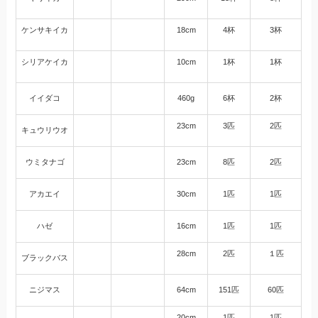
ケンサキイカ
18cm
4杯
3杯
シリアケイカ
10cm
1杯
1杯
イイダコ
460g
6杯
2杯
23cm
3匹
2匹
キュウリウオ
ウミタナゴ
23cm
8匹
2匹
アカエイ
30cm
1匹
1匹
ハゼ
16cm
1匹
1匹
28cm
2匹
１匹
ブラックバス
ニジマス
64cm
151匹
60匹
20cm
1匹
1匹