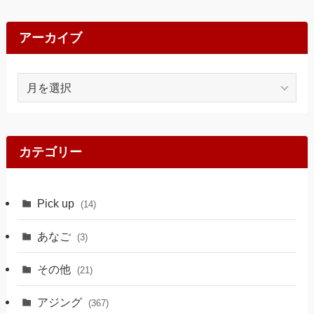
アーカイブ
ア
ー
カ
イ
ブ
カテゴリー
Pick up
(14)
あなご
(3)
その他
(21)
アジング
(367)