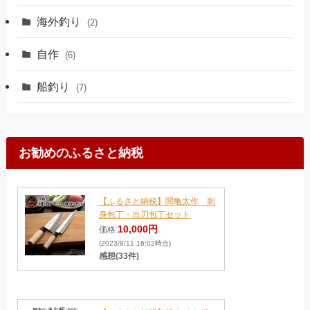
海外釣り
(2)
自作
(6)
船釣り
(7)
お勧めのふるさと納税
【ふるさと納税】関亀太作 刺
身包丁・出刃包丁セット
10,000円
価格:
(2023/8/11 16:02時点)
感想(33件)