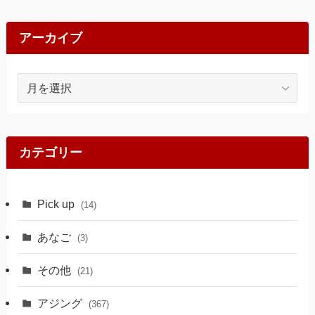
アーカイブ
ア
ー
カ
イ
ブ
カテゴリー
Pick up
(14)
あなご
(3)
その他
(21)
アジング
(367)