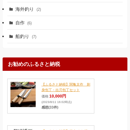
海外釣り
(2)
自作
(6)
船釣り
(7)
お勧めのふるさと納税
【ふるさと納税】関亀太作 刺
身包丁・出刃包丁セット
10,000円
価格:
(2023/8/11 16:02時点)
感想(33件)