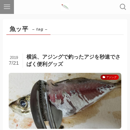
魚ッ平
– tag –
横浜、アジングで釣ったアジを秒速でさ
2019
7/21
ばく便利グッズ
アジング