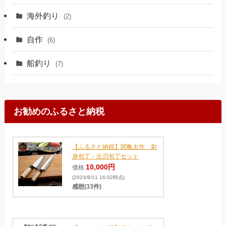
海外釣り
(2)
自作
(6)
船釣り
(7)
お勧めのふるさと納税
【ふるさと納税】関亀太作 刺
身包丁・出刃包丁セット
10,000円
価格:
(2023/8/11 16:02時点)
感想(33件)