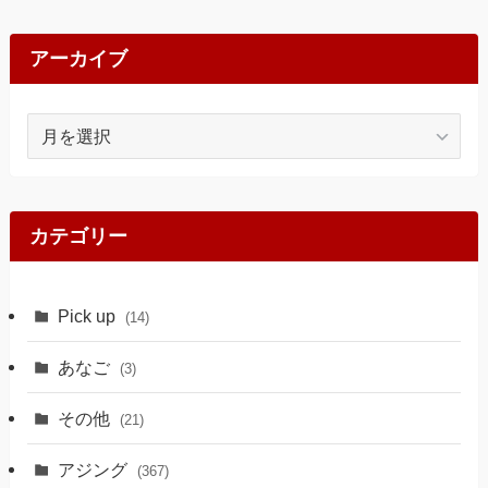
アーカイブ
ア
ー
カ
イ
ブ
カテゴリー
Pick up
(14)
あなご
(3)
その他
(21)
アジング
(367)