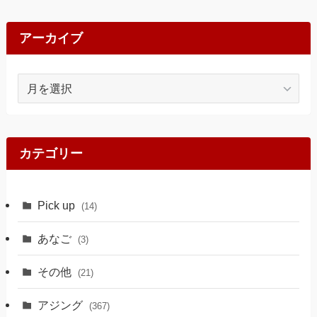
アーカイブ
ア
ー
カ
イ
ブ
カテゴリー
Pick up
(14)
あなご
(3)
その他
(21)
アジング
(367)