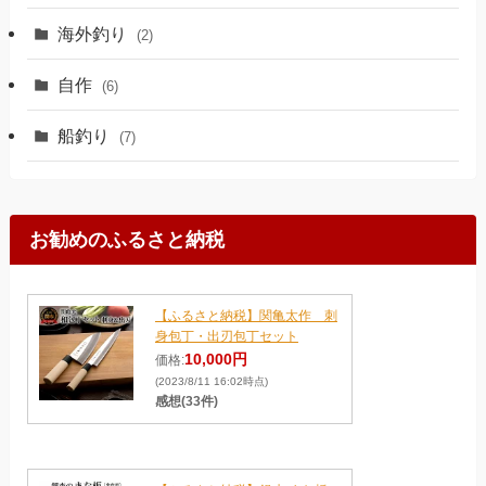
海外釣り
(2)
自作
(6)
船釣り
(7)
お勧めのふるさと納税
【ふるさと納税】関亀太作 刺
身包丁・出刃包丁セット
10,000円
価格:
(2023/8/11 16:02時点)
感想(33件)