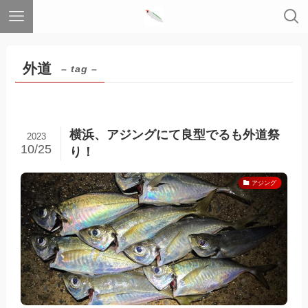
外道
– tag –
横浜、アジングにて良型でるも外道祭
2023
10/25
り！
アジング