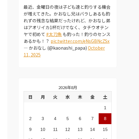
最近、金曜日の夜は子ども達と釣りする機会
が増えてきた。かおなし兄はバラしあるも釣
れずの残念な結果だったけれど、かおなし弟
はアオリイカ1杯だけでなく、タチウオテン
ヤで初めて
#太刀魚
も釣った！釣りのセンス
あるかも！？
pic.twitter.com/eNsGBNcZSx
— かおなし (@kaonashi_papa)
October
11, 2025
2026年8月
日
月
火
水
木
金
土
1
2
3
4
5
6
7
8
9
10
11
12
13
14
15