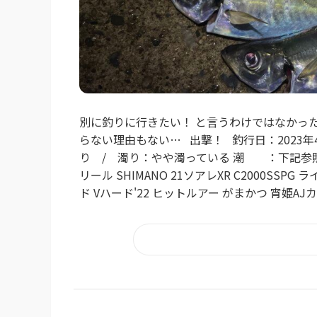
別に釣りに行きたい！ と言うわけではなかった
らない理由もない… 出撃！ 釣行日：2023年4月2
り / 濁り：やや濁っている 潮 ：下記参照 タ
リール SHIMANO 21ソアレXR C2000SS
ド Vハード'22 ヒットルアー がまかつ 宵姫AJカスタム