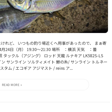
けれど、 いつもの釣り場近くへ用事があったので、 まぁ寄
4日（月） 19:30〜21:30 場所 ：横浜 天気 ：曇
ックル（アジング） ロッド 天龍 ルナキア LK582S-LS
PG ライン サンライン ソルティメイト 鯵の糸/ サンライン トルネー
 / エコギア アジマスト / reins ア...