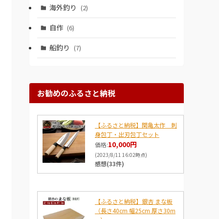
海外釣り
(2)
自作
(6)
船釣り
(7)
お勧めのふるさと納税
【ふるさと納税】関亀太作 刺
身包丁・出刃包丁セット
10,000円
価格:
(2023/8/11 16:02時点)
感想(33件)
【ふるさと納税】銀杏 まな板
（長さ40cm 幅25cm 厚さ30m