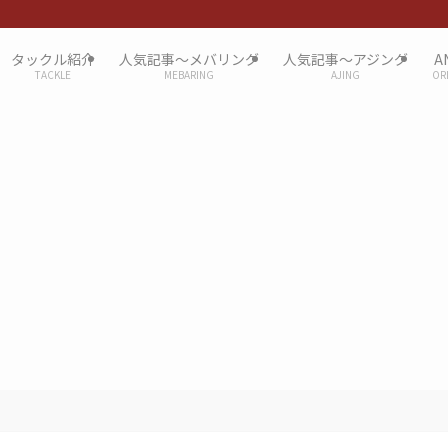
タックル紹介
人気記事〜メバリング
人気記事〜アジング
A
TACKLE
MEBARING
AJING
OR