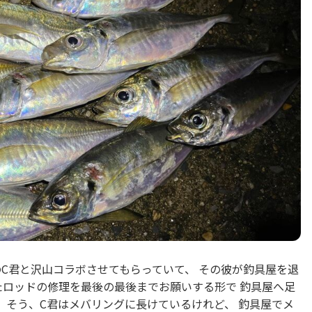
のC君と沢山コラボさせてもらっていて、 その彼が釣具屋を退
たロッドの修理を最後の最後までお願いする形で 釣具屋へ足
 そう、C君はメバリングに長けているけれど、 釣具屋でメ