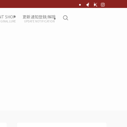
NT SHOP
更新通知登録/解除
IGINAL LURE
UPDATE NOTIFICATION