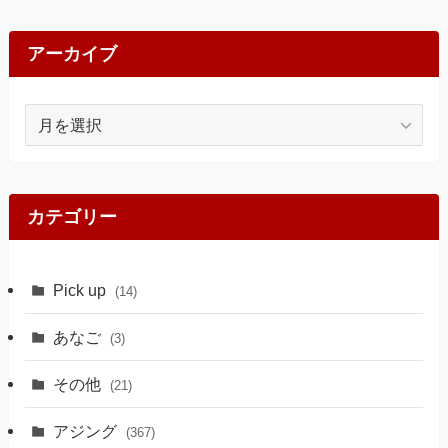
アーカイブ
ア
ー
カ
イ
ブ
カテゴリー
Pick up
(14)
あなご
(3)
その他
(21)
アジング
(367)