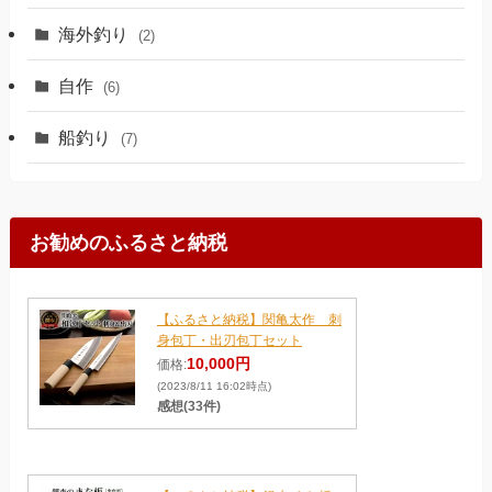
海外釣り
(2)
自作
(6)
船釣り
(7)
お勧めのふるさと納税
【ふるさと納税】関亀太作 刺
身包丁・出刃包丁セット
10,000円
価格:
(2023/8/11 16:02時点)
感想(33件)