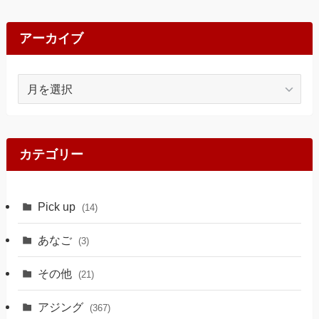
アーカイブ
ア
ー
カ
イ
ブ
カテゴリー
Pick up
(14)
あなご
(3)
その他
(21)
アジング
(367)