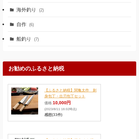
海外釣り
(2)
自作
(6)
船釣り
(7)
お勧めのふるさと納税
【ふるさと納税】関亀太作 刺
身包丁・出刃包丁セット
10,000円
価格:
(2023/8/11 16:02時点)
感想(33件)