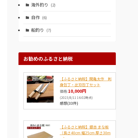
海外釣り
(2)
自作
(6)
船釣り
(7)
お勧めのふるさと納税
【ふるさと納税】関亀太作 刺
身包丁・出刃包丁セット
10,000円
価格:
(2023/8/11 16:02時点)
感想(33件)
【ふるさと納税】銀杏 まな板
（長さ40cm 幅25cm 厚さ30m