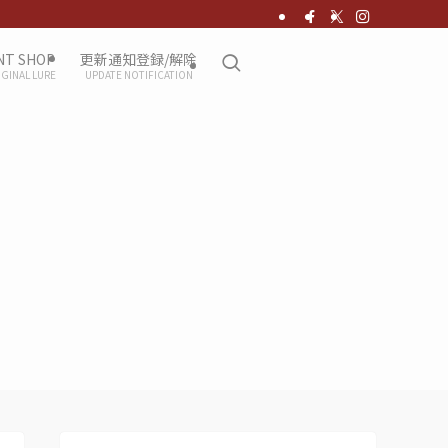
NT SHOP
更新通知登録/解除
IGINAL LURE
UPDATE NOTIFICATION