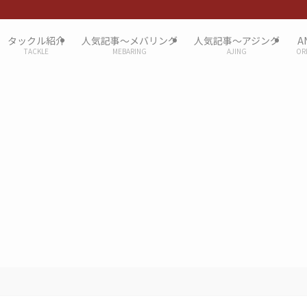
タックル紹介
人気記事〜メバリング
人気記事〜アジング
A
TACKLE
MEBARING
AJING
OR