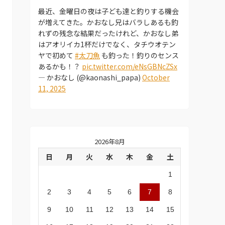
最近、金曜日の夜は子ども達と釣りする機会
が増えてきた。かおなし兄はバラしあるも釣
れずの残念な結果だったけれど、かおなし弟
はアオリイカ1杯だけでなく、タチウオテン
ヤで初めて
#太刀魚
も釣った！釣りのセンス
あるかも！？
pic.twitter.com/eNsGBNcZSx
— かおなし (@kaonashi_papa)
October
11, 2025
2026年8月
日
月
火
水
木
金
土
1
2
3
4
5
6
7
8
9
10
11
12
13
14
15