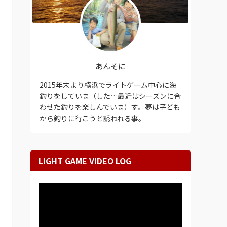
あんそに
2015年末より横浜でライトゲーム中心に海
釣りをしていま（した…最近はシーズンに合
わせた釣りを楽しんでいま）す。夢は子ども
から釣りに行こうと誘われる事。
LIGHT GAME VIDEO LOG
動
画
プ
レ