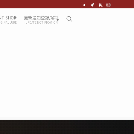
NT SHOP
更新通知登録/解除
IGINAL LURE
UPDATE NOTIFICATION