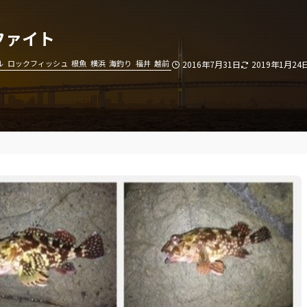
ファイト
ル
ロックフィッシュ
根魚
横浜
海釣り
福井
越前
2016年7月31日
2019年1月24