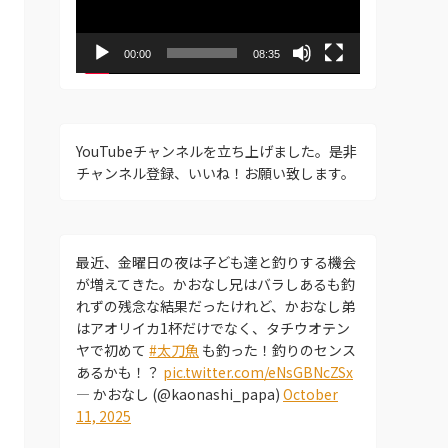
ー
ヤ
ー
00:00
08:35
YouTubeチャンネルを立ち上げました。是非
チャンネル登録、いいね！お願い致します。
最近、金曜日の夜は子ども達と釣りする機会
が増えてきた。かおなし兄はバラしあるも釣
れずの残念な結果だったけれど、かおなし弟
はアオリイカ1杯だけでなく、タチウオテン
ヤで初めて
#太刀魚
も釣った！釣りのセンス
あるかも！？
pic.twitter.com/eNsGBNcZSx
— かおなし (@kaonashi_papa)
October
11, 2025