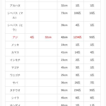
アカハタ
32cm
1匹
1匹
シーバス（マ
73cm
106匹
10匹
ル）
シーバス（ヒ
39cm
4匹
1匹
ラ）
アジ
4匹
32cm
42cm
1234匹
50匹
メッキ
19cm
1匹
1匹
カマス
41cm
14匹
4匹
イシモチ
23cm
2匹
1匹
マゴチ
45cm
3匹
1匹
ワニゴチ
25cm
3匹
1匹
サバ
36cm
26匹
7匹
タチウオ
96cm
234匹
30匹
シイラ
45cm
8匹
8匹
ホシザメ
60cm
1匹
１匹