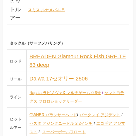
ヒッ
トル
スミス ルナメバル S
アー
タックル（サーフメバリング）
BREADEN Glamour Rock Fish GRF-TE
ロッド
83 deep
Daiwa 17セオリー 2506
リール
Rapala ラピノヴァX マルチゲーム 0.6号
/
ヤマトヨテ
ライン
グス フロロショックリーダー
OWNER バランサーヘッド
/
バークレイ アジデント
/
ヒット
ゼスタ アジングニードル 2.2インチ
/
エコギア アジマ
ルアー
スト
/
スーパーボールフロート