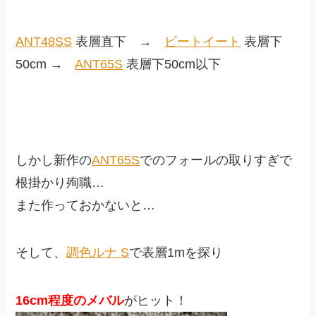
ANT48SS
表層直下 →
ビートイート
表層下
50cm →
ANT65S
表層下50cm以下
しかし新作の
ANT65S
でのフォールの取りすぎで
根掛かり殉職…
また作っておかないと…
そして、
調色ルナ S
で表層1mを探り
16cm程度のメバル
がヒット！