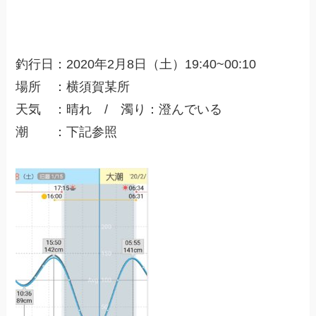
釣行日：
2020
年2
月8
日（土）19:40
~00:10
場所 ：横須賀某所
天気 ：晴れ / 濁り：澄んでいる
潮 ：下記参照