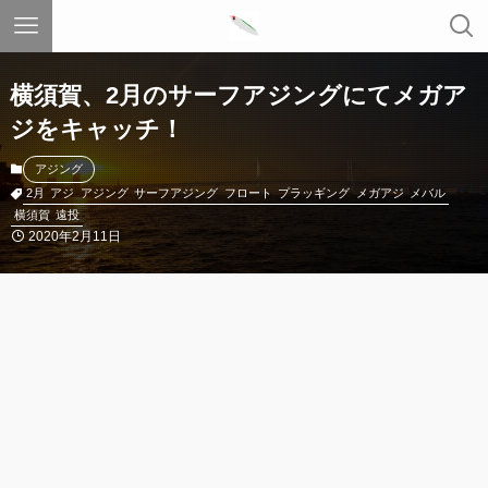
横須賀、2月のサーフアジングにてメガア
ジをキャッチ！
アジング
2月
アジ
アジング
サーフアジング
フロート
プラッギング
メガアジ
メバル
横須賀
遠投
2020年2月11日