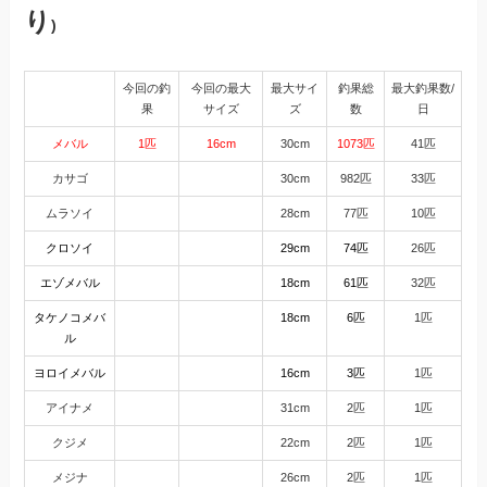
り
)
今回の釣
今回の最大
最大サイ
釣果総
最大釣果数/
果
サイズ
ズ
数
日
メバル
1匹
16cm
30cm
1073匹
41匹
カサゴ
30cm
982匹
33匹
ムラソイ
28cm
77匹
10匹
クロソイ
29cm
74匹
26匹
エゾメバル
18cm
61匹
32匹
タケノコメバ
18cm
6匹
1匹
ル
ヨロイメバル
16cm
3匹
1匹
アイナメ
31cm
2匹
1匹
クジメ
22cm
2匹
1匹
メジナ
26cm
2匹
1匹