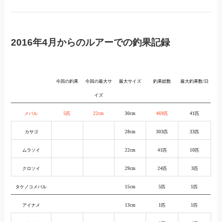
2016年4月からのルアーでの釣果記録
今回の釣果
今回の最大サ
最大サイズ
釣果総数
最大釣果数/日
イズ
メバル
5匹
22cm
30cm
469匹
41匹
カサゴ
28cm
303匹
33匹
ムラソイ
22cm
41匹
10匹
クロソイ
29cm
24匹
3匹
タケノコメバル
15cm
5匹
1匹
アイナメ
13cm
1匹
1匹