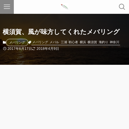
横須賀、風が味方してくれたメバリング
メバリング
メバル
三浦
初心者
横浜
横須賀
海釣り
神奈川
メバリング
2017年6月17日
2018年4月9日