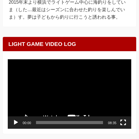
2015年末より横浜でライトゲーム中心に海釣りをしてい
ま（した…最近はシーズンに合わせた釣りを楽しんでい
ま）す。夢は子どもから釣りに行こうと誘われる事。
LIGHT GAME VIDEO LOG
動
画
プ
レ
ー
ヤ
ー
00:00
08:35