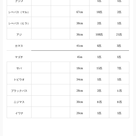
クジメ
1匹
1匹
シーバス（マル）
67cm
18匹
2匹
シーバス（ヒラ）
38cm
2匹
1匹
アジ
36cm
108匹
21匹
カマス
41cm
6匹
3匹
マゴチ
45m
1匹
1匹
サバ
18cm
15匹
7匹
トビウオ
34cm
1匹
1匹
ブラックバス
28cm
2匹
１匹
ニジマス
30cm
６匹
６匹
イワナ
20cm
1匹
1匹