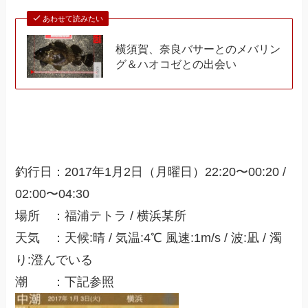
あわせて読みたい
横須賀、奈良バサーとのメバリン
グ＆ハオコゼとの出会い
釣行日：2017年1月2日（月曜日）22:20〜00:20 /
02:00〜04:30
場所 ：福浦テトラ / 横浜某所
天気 ：天候:晴 / 気温:4℃ 風速:1m/s / 波:凪 / 濁
り:澄んでいる
潮 ：下記参照