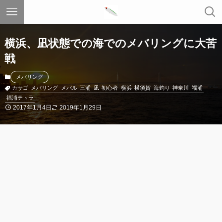
横浜、凪状態での海でのメバリングに大苦
戦
メバリング
カサゴ
メバリング
メバル
三浦
凪
初心者
横浜
横須賀
海釣り
神奈川
福浦
福浦テトラ
2017年1月4日
2019年1月29日