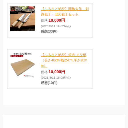
【ふるさと納税】関亀太作 刺
身包丁・出刃包丁セット
10,000円
価格:
(2023/8/11 16:02時点)
感想(33件)
【ふるさと納税】銀杏 まな板
（長さ40cm 幅25cm 厚さ30m
m）
10,000円
価格:
(2023/8/11 16:08時点)
感想(10件)