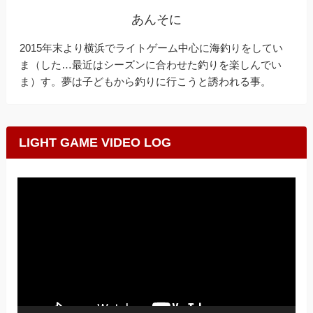
あんそに
2015年末より横浜でライトゲーム中心に海釣りをしてい
ま（した…最近はシーズンに合わせた釣りを楽しんでい
ま）す。夢は子どもから釣りに行こうと誘われる事。
LIGHT GAME VIDEO LOG
動
画
プ
レ
ー
ヤ
ー