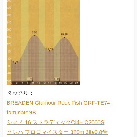
タックル：
BREADEN Glamour Rock Fish GRF-TE74
fortunateNB
シマノ 16 ストラディックCI4+ C2000S
クレハ フロロマイスター 320m 3lb/0.8号