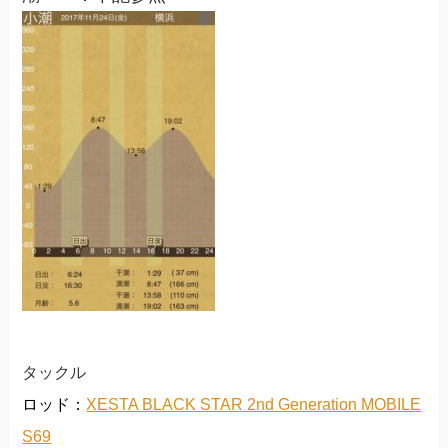
タックル
ロッド：
XESTA BLACK STAR 2nd Generation MOBILE
S69