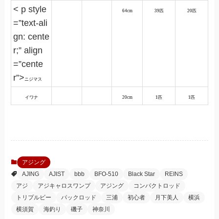
< p style
64cm
39匹
20匹
=”text-ali
gn: cente
r;” align
=”cente
r”>
ニジマス
イワナ
20cm
1匹
1匹
アジング
AJING
AJIST
bbb
BFO-510
Black Star
REINS
アジ
アジキャロスワンプ
アジング
コンパクトロッド
トリプルビー
パックロッド
三浦
初心者
月下美人
横浜
横須賀
海釣り
磯子
神奈川