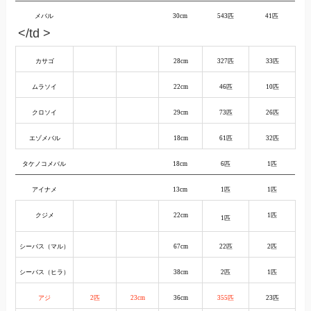
メバル
30cm
543匹
41匹
</td >
カサゴ
28cm
327匹
33匹
ムラソイ
22cm
46匹
10匹
クロソイ
29cm
73匹
26匹
エゾメバル
18cm
61匹
32匹
タケノコメバル
18cm
6匹
1匹
アイナメ
13cm
1匹
1匹
クジメ
22cm
1匹
1匹
シーバス（マル）
67cm
22匹
2匹
シーバス（ヒラ）
38cm
2匹
1匹
アジ
2匹
23cm
36cm
355匹
23匹