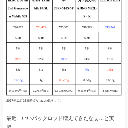
BLACK STAR
AJIST TZ mo
b4
月下美人MX
BBB 636TLFS
2nd Generatio
bile 64/SL
BFO-510S-5P
AJING M62L-
n Mobile S69
S・K
¥26,622
¥31,493
¥23,552
¥18,323
¥13,846
6.9ft
6.4ft
5.1ft
6.2ft
5本
5本
5本
5本
6本
49cm
42cm
40cm
44cm
41cm
83g
81g
85g
76g
115g
0.2-10g
4g
0.1-3.5g
0.5-8g
0.8-10g
0.15-0.6号(PE)
0.2-0.4号(PE)
0.8-3lb(MONO)
0.15-0.4号(PE)
3-8lb(Nylon)
2017年11月25日時点Amazon価格にて。
最近、いいパックロッド増えてきたなぁ…と実
感。