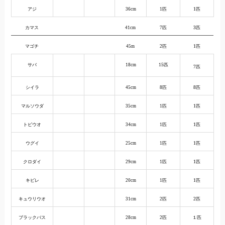
アジ
36cm
1匹
1匹
カマス
41cm
7匹
3匹
マゴチ
45m
2匹
1匹
サバ
18cm
15匹
7匹
シイラ
45cm
8匹
8匹
マルソウダ
35cm
1匹
1匹
トビウオ
34cm
1匹
1匹
ウグイ
25cm
1匹
1匹
クロダイ
29cm
1匹
1匹
キビレ
20cm
1匹
1匹
キュウリウオ
31cm
2匹
2匹
ブラックバス
28cm
2匹
１匹