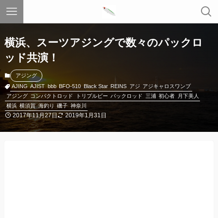
横浜、スーツアジングで数々のパックロ
ッド共演！
アジング
AJING
AJIST
bbb
BFO-510
Black Star
REINS
アジ
アジキャロスワンプ
アジング
コンパクトロッド
トリプルビー
パックロッド
三浦
初心者
月下美人
横浜
横須賀
海釣り
磯子
神奈川
2017年11月27日
2019年1月31日