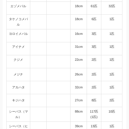
エゾメバル
18cm
61匹
32匹
タケノコメバ
18cm
6匹
1匹
ル
ヨロイメバル
16cm
3匹
1匹
アイナメ
31cm
3匹
1匹
クジメ
22cm
2匹
1匹
メジナ
26cm
2匹
1匹
アカハタ
32cm
2匹
1匹
キジハタ
27cm
8匹
2匹
シーバス（マ
88cm
117匹
10匹
ル）
(1匹)
シーバス（ヒ
39cm
13匹
1匹