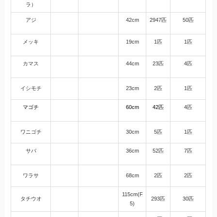
ラ）
アジ
42cm
2947匹
50匹
メッキ
19cm
1匹
1匹
カマス
44cm
23匹
4匹
イシモチ
23cm
2匹
1匹
マゴチ
60cm
42匹
4匹
ワニゴチ
30cm
5匹
1匹
サバ
36cm
52匹
7匹
ワラサ
68cm
2匹
2匹
115cm(F
タチウオ
293匹
30匹
5)