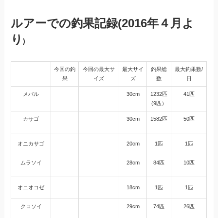
ル
アーでの釣果記録(2016年４月よ
り
)
今回の釣
今回の最大サ
最大サイ
釣果総
最大釣果数/
果
イズ
ズ
数
日
メバル
30cm
1232匹
41匹
(9匹）
カサゴ
30cm
1582匹
50匹
オニカサゴ
20cm
1匹
1匹
ムラソイ
28cm
84匹
10匹
オニオコゼ
18cm
1匹
1匹
クロソイ
29cm
74匹
26匹