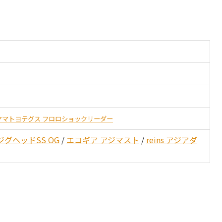
ヤマトヨテグス フロロショックリーダー
ジグヘッドSS OG
/
エコギア アジマスト
/
reins アジアダ