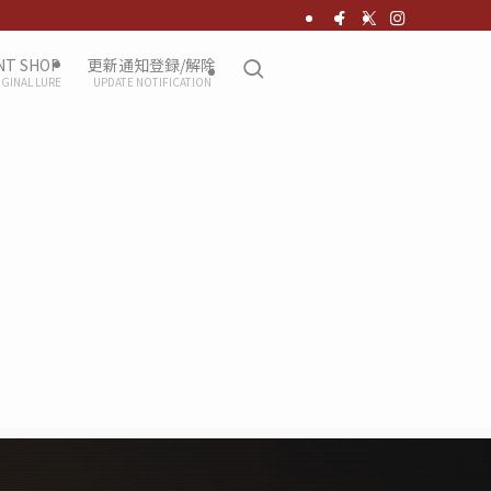
NT SHOP
更新通知登録/解除
IGINAL LURE
UPDATE NOTIFICATION