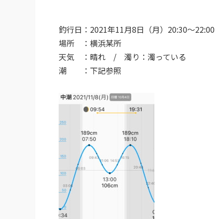
釣行日：
2021
年11
月8
日（月）20:30〜22:00
場所 ：横浜某所
天気 ：晴れ / 濁り：濁っている
潮 ：下記参照