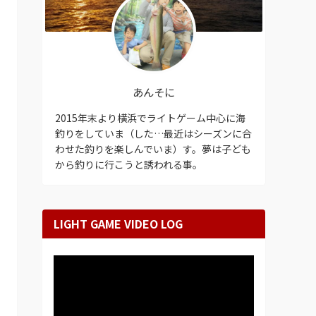
あんそに
2015年末より横浜でライトゲーム中心に海
釣りをしていま（した…最近はシーズンに合
わせた釣りを楽しんでいま）す。夢は子ども
から釣りに行こうと誘われる事。
LIGHT GAME VIDEO LOG
動
画
プ
レ