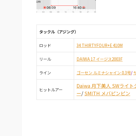
タックル（アジング）
ロッド
34 THIRTYFOUR+E 410M
リール
DAIWA 17 イージス2003F
ライン
ゴーセン ルミナシャイン 0.3号
/
Daiwa 月下美人 SWライト
ヒットルアー
ー
/
SMITH メバピンピン