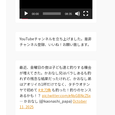
ー
ヤ
ー
00:00
08:35
YouTubeチャンネルを立ち上げました。是非
チャンネル登録、いいね！お願い致します。
最近、金曜日の夜は子ども達と釣りする機会
が増えてきた。かおなし兄はバラしあるも釣
れずの残念な結果だったけれど、かおなし弟
はアオリイカ1杯だけでなく、タチウオテン
ヤで初めて
#太刀魚
も釣った！釣りのセンス
あるかも！？
pic.twitter.com/eNsGBNcZSx
— かおなし (@kaonashi_papa)
October
11, 2025