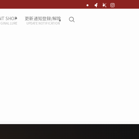
NT SHOP
更新通知登録/解除
IGINAL LURE
UPDATE NOTIFICATION