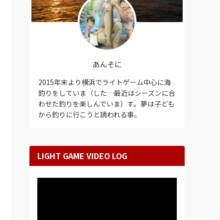
あんそに
2015年末より横浜でライトゲーム中心に海
釣りをしていま（した…最近はシーズンに合
わせた釣りを楽しんでいま）す。夢は子ども
から釣りに行こうと誘われる事。
LIGHT GAME VIDEO LOG
動
画
プ
レ