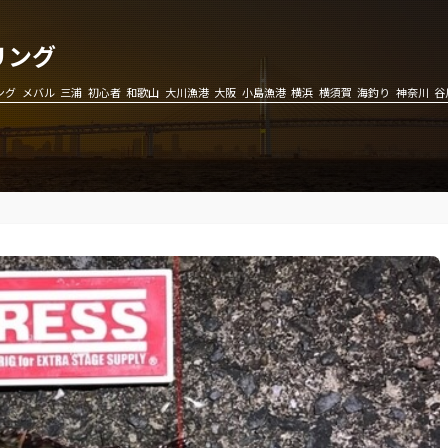
リング
ング
メバル
三浦
初心者
和歌山
大川漁港
大阪
小島漁港
横浜
横須賀
海釣り
神奈川
谷