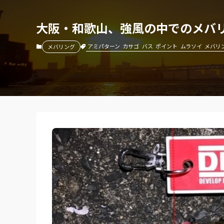
大阪・和歌山、強風の中でのメバ
アミパターン
カサゴ
バス
ポイント
ムラソイ
メバリ
メバリング