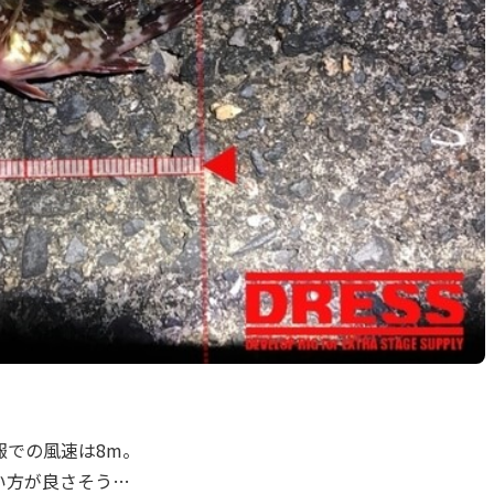
報での風速は8m。
い方が良さそう…