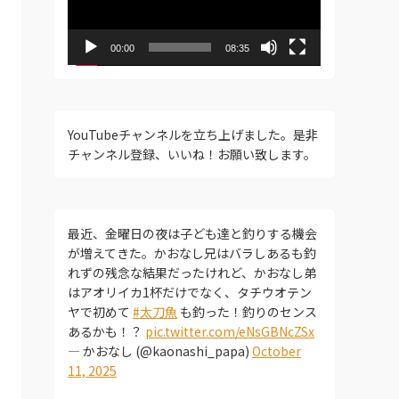
ー
ヤ
ー
00:00
08:35
YouTubeチャンネルを立ち上げました。是非
チャンネル登録、いいね！お願い致します。
最近、金曜日の夜は子ども達と釣りする機会
が増えてきた。かおなし兄はバラしあるも釣
れずの残念な結果だったけれど、かおなし弟
はアオリイカ1杯だけでなく、タチウオテン
ヤで初めて
#太刀魚
も釣った！釣りのセンス
あるかも！？
pic.twitter.com/eNsGBNcZSx
— かおなし (@kaonashi_papa)
October
11, 2025