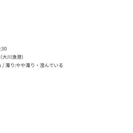
30
（大川漁港）
:2m / 濁り:やや濁り・澄んでいる