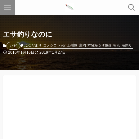
エサ釣りなのに
ふなだまり
コノシロ
ハゼ
上州屋
富岡
本牧海つり施設
横浜
海釣り
ハゼ
2016年1月16日
2019年1月27日