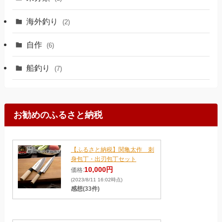
海外釣り
(2)
自作
(6)
船釣り
(7)
お勧めのふるさと納税
【ふるさと納税】関亀太作 刺
身包丁・出刃包丁セット
10,000円
価格:
(2023/8/11 16:02時点)
感想(33件)