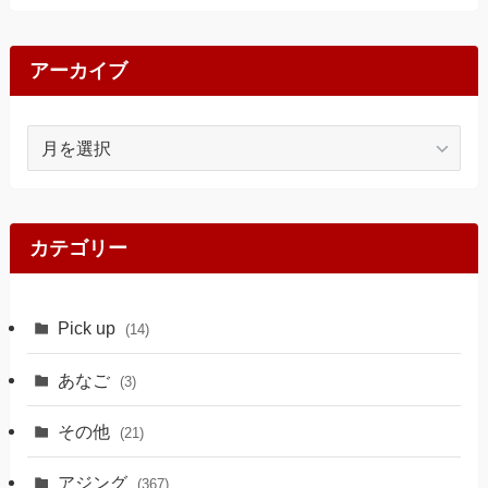
アーカイブ
ア
ー
カ
イ
ブ
カテゴリー
Pick up
(14)
あなご
(3)
その他
(21)
アジング
(367)