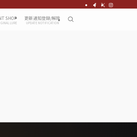
NT SHOP
更新通知登録/解除
IGINAL LURE
UPDATE NOTIFICATION