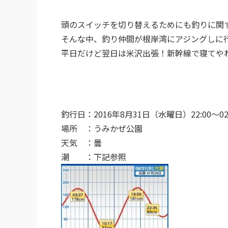
頭のスイッチを切り替えるためにも釣りに関
そんな中、釣り仲間が根岸湾にアジングしに
平日だけど翌日は米沢出張！新幹線で寝てや
釣行日：2016年8月31日（水曜日）22:00〜02:
場所 ：うみかぜ公園
天気 ：曇
潮 ：下記参照