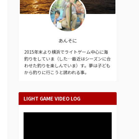
あんそに
2015年末より横浜でライトゲーム中心に海
釣りをしていま（した…最近はシーズンに合
わせた釣りを楽しんでいま）す。夢は子ども
から釣りに行こうと誘われる事。
LIGHT GAME VIDEO LOG
動
画
プ
レ