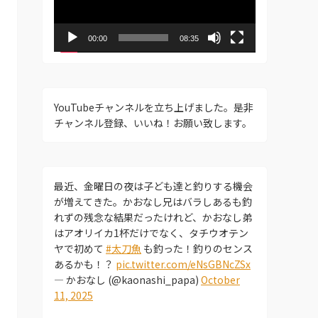
ー
ヤ
ー
00:00
08:35
YouTubeチャンネルを立ち上げました。是非
チャンネル登録、いいね！お願い致します。
最近、金曜日の夜は子ども達と釣りする機会
が増えてきた。かおなし兄はバラしあるも釣
れずの残念な結果だったけれど、かおなし弟
はアオリイカ1杯だけでなく、タチウオテン
ヤで初めて
#太刀魚
も釣った！釣りのセンス
あるかも！？
pic.twitter.com/eNsGBNcZSx
— かおなし (@kaonashi_papa)
October
11, 2025