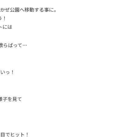
みかぜ公園へ移動する事に。
う！
トには
散らばって…
ごいっ！
様子を見て
回目でヒット！