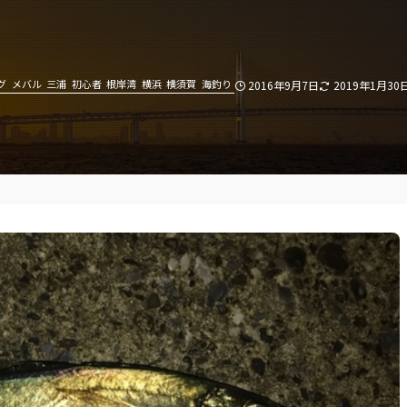
グ
メバル
三浦
初心者
根岸湾
横浜
横須賀
海釣り
2016年9月7日
2019年1月30