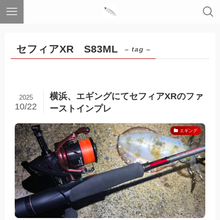
セフィアXR S83ML
– tag –
横浜、エギングにてセフィアXRのファ
2025
10/22
ーストインプレ
エギング