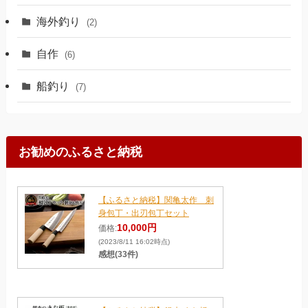
海外釣り
(2)
自作
(6)
船釣り
(7)
お勧めのふるさと納税
【ふるさと納税】関亀太作 刺
身包丁・出刃包丁セット
10,000円
価格:
(2023/8/11 16:02時点)
感想(33件)