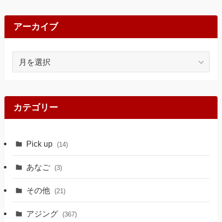
アーカイブ
ア
ー
カ
イ
ブ
カテゴリー
Pick up
(14)
あなご
(3)
その他
(21)
アジング
(367)