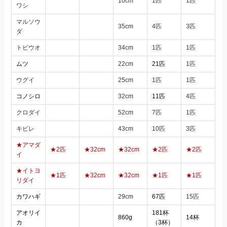
10cm
1匹
1匹
ワシ
マルソウ
35cm
4匹
3匹
ダ
トビウオ
34cm
1匹
1匹
ムツ
22cm
21匹
1匹
ウグイ
25cm
1匹
1匹
コノシロ
32cm
11匹
4匹
クロダイ
52cm
7匹
1匹
キビレ
43cm
10匹
3匹
★アマダ
★2匹
★32cm
★32cm
★2匹
★2匹
イ
★イトヨ
★1匹
★32cm
★32cm
★1匹
★1匹
リダイ
カワハギ
29cm
67匹
15匹
アオリイ
181杯
860g
14杯
カ
（3杯）