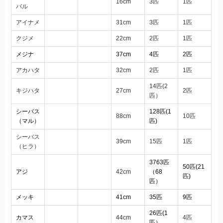
16cm
3匹
1匹
バル
アイナメ
31cm
3匹
1匹
クジメ
22cm
2匹
1匹
メジナ
37cm
4匹
2匹
アカハタ
32cm
2匹
1匹
14匹(2
キジハタ
27cm
2匹
匹）
シーバス
128匹(1
88cm
10匹
（マル）
匹)
シーバス
39cm
15匹
1匹
（ヒラ）
3763匹
50匹(21
アジ
42cm
（68
匹)
匹）
メッキ
41cm
35匹
9匹
26匹(1
カマス
44cm
4匹
匹）