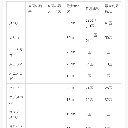
今回の釣
今回の最
最大サイ
最大釣果
釣果総数
果
大サイズ
ズ
数/日
1306匹
メバル
30cm
41匹
(19匹）
1690匹
カサゴ
30cm
50匹
(4匹）
オニカサ
20cm
1匹
1匹
ゴ
ムラソイ
28cm
84匹
10匹
オニオコ
18cm
1匹
1匹
ゼ
クロソイ
29cm
74匹
26匹
エゾメバ
18cm
61匹
32匹
ル
タケノコ
18cm
6匹
1匹
メバル
ヨロイメ