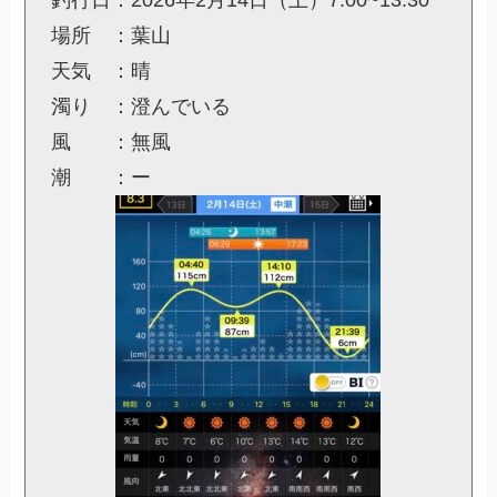
場所 ：葉山
天気 ：晴
濁り ：澄んでいる
風 ：無風
潮 ：ー