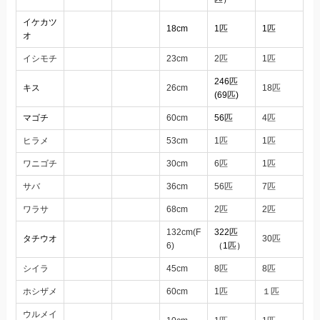
イケカツ
18cm
1匹
1匹
オ
イシモチ
23cm
2匹
1匹
246匹
キス
26cm
18匹
(69匹)
マゴチ
60cm
56匹
4匹
ヒラメ
53cm
1匹
1匹
ワニゴチ
30cm
6匹
1匹
サバ
36cm
56匹
7匹
ワラサ
68cm
2匹
2匹
132cm(F
322匹
タチウオ
30匹
6)
（1匹）
シイラ
45cm
8匹
8匹
ホシザメ
60cm
1匹
１匹
ウルメイ