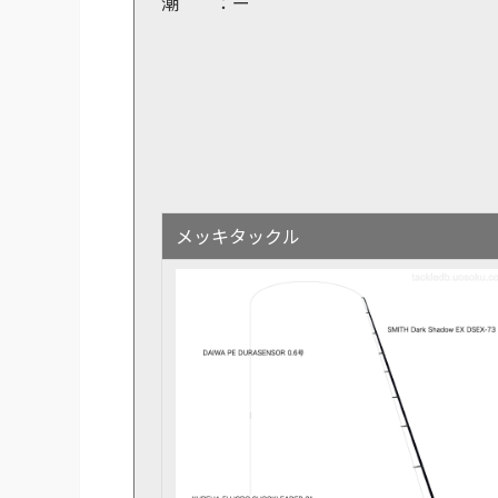
潮 ：ー
メッキ
タックル