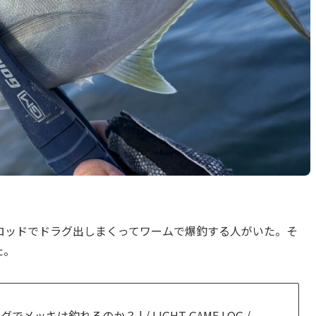
ロッドでドラグ出しまくってワームで爆釣する人がいた。そ
た。
メッキは釣れるのか？ | / LIGHT GAME LOG /