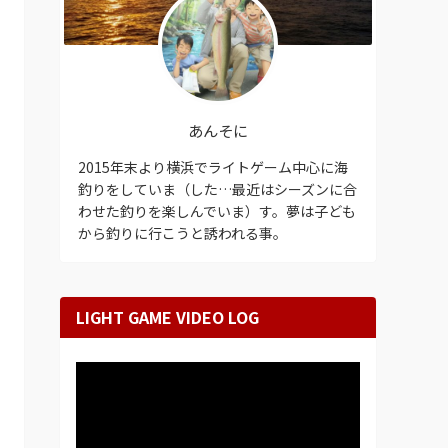
あんそに
2015年末より横浜でライトゲーム中心に海
釣りをしていま（した…最近はシーズンに合
わせた釣りを楽しんでいま）す。夢は子ども
から釣りに行こうと誘われる事。
LIGHT GAME VIDEO LOG
動
画
プ
レ