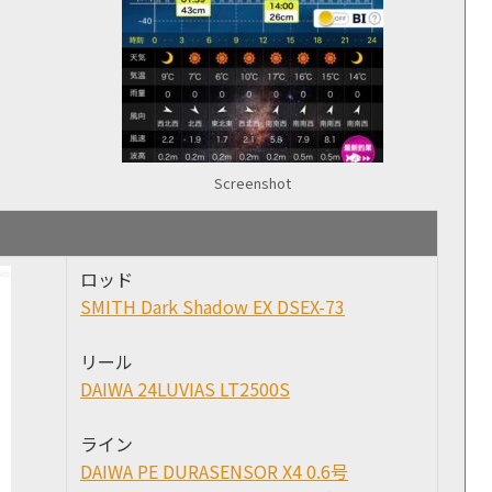
Screenshot
ロッド
SMITH Dark Shadow EX DSEX-73
リール
DAIWA 24LUVIAS LT2500S
ライン
DAIWA PE DURASENSOR X4 0.6号