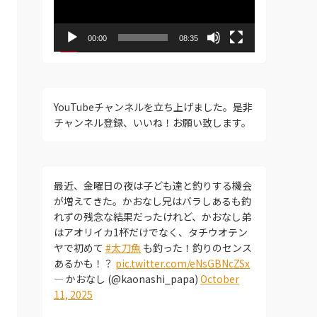
ー
ヤ
ー
00:00
08:35
YouTubeチャンネルを立ち上げました。是非
チャンネル登録、いいね！お願い致します。
最近、金曜日の夜は子ども達と釣りする機会
が増えてきた。かおなし兄はバラしあるも釣
れずの残念な結果だったけれど、かおなし弟
はアオリイカ1杯だけでなく、タチウオテン
ヤで初めて
#太刀魚
も釣った！釣りのセンス
あるかも！？
pic.twitter.com/eNsGBNcZSx
— かおなし (@kaonashi_papa)
October
11, 2025