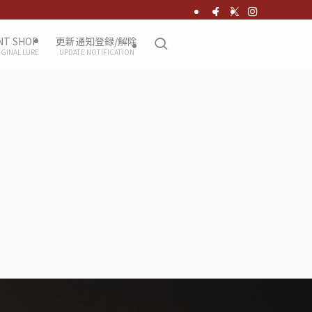
NT SHOP
更新通知登録/解除
IGINAL LURE
UPDATE NOTIFICATION