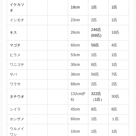
イケカツ
18cm
1匹
1匹
オ
イシモチ
23cm
2匹
1匹
246匹
キス
26cm
18匹
(69匹)
マゴチ
60cm
56匹
4匹
ヒラメ
53cm
1匹
1匹
ワニゴチ
30cm
6匹
1匹
サバ
36cm
56匹
7匹
ワラサ
68cm
2匹
2匹
132cm(F
322匹
タチウオ
30匹
6)
（1匹）
シイラ
45cm
8匹
8匹
ホシザメ
60cm
1匹
１匹
ウルメイ
10cm
1匹
1匹
ワシ