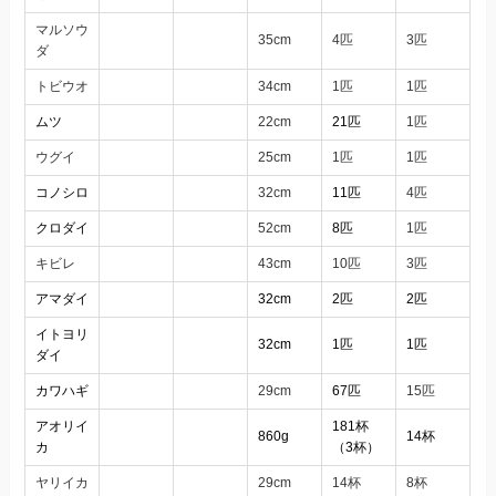
マルソウ
35cm
4匹
3匹
ダ
トビウオ
34cm
1匹
1匹
ムツ
22cm
21匹
1匹
ウグイ
25cm
1匹
1匹
コノシロ
32cm
11匹
4匹
クロダイ
52cm
8匹
1匹
キビレ
43cm
10匹
3匹
アマダイ
32cm
2匹
2匹
イトヨリ
32cm
1匹
1匹
ダイ
カワハギ
29cm
67匹
15匹
アオリイ
181杯
860g
14杯
カ
（3杯）
ヤリイカ
29cm
14杯
8杯