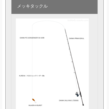
メッキ
タックル