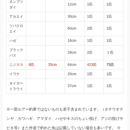
ネンブツ
12cm
1匹
1匹
ダイ
アカエイ
30cm
1匹
1匹
ツバクロ
60cm
2匹
1匹
エイ
ハゼ
16cm
1匹
1匹
ブラック
28cm
2匹
１匹
バス
ニジマス
8匹
35cm
64cm
423匹
75匹
イワナ
20cm
1匹
1匹
タイガー
37cm
1匹
1匹
トラウト
※一部ルアー釣果ではないものも若干含まれています。（タチウオテ
ンヤ、カワハギ、アマダイ、ハゼやキスのちょい投げ、アジの投げサ
ビキ等）また外道で釣れた魚は記載していない場合も多いです。 ※