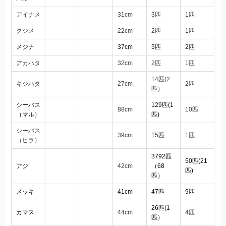
アイナメ
31cm
3匹
1匹
クジメ
22cm
2匹
1匹
メジナ
37cm
5匹
2匹
アカハタ
32cm
2匹
1匹
14匹(2
キジハタ
27cm
2匹
匹）
シーバス
129匹(1
88cm
10匹
（マル）
匹)
シーバス
39cm
15匹
1匹
（ヒラ）
3792匹
50匹(21
アジ
42cm
（68
匹)
匹）
メッキ
41cm
47匹
9匹
26匹(1
カマス
44cm
4匹
匹）