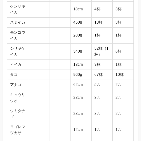
ケンサキ
18cm
4杯
3杯
イカ
スミイカ
450g
13杯
3杯
モンゴウ
280g
1杯
1杯
イカ
シリヤケ
52杯（1
340g
6杯
イカ
杯）
ヒイカ
18cm
9杯
1杯
タコ
960g
67杯
10杯
アナゴ
62cm
5匹
2匹
キュウリ
23cm
3匹
2匹
ウオ
ウミタナ
23cm
8匹
2匹
ゴ
ヨゴレマ
12cm
1匹
1匹
ツカサ