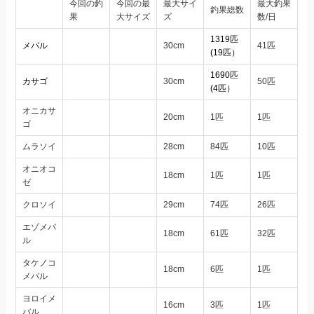
今回の釣
今回の最
最大サイ
最大釣果
釣果総数
果
大サイズ
ズ
数/日
1319匹
メバル
30cm
41匹
(19匹）
1690匹
カサゴ
30cm
50匹
(4匹）
オニカサ
20cm
1匹
1匹
ゴ
ムラソイ
28cm
84匹
10匹
オニオコ
18cm
1匹
1匹
ゼ
クロソイ
29cm
74匹
26匹
エゾメバ
18cm
61匹
32匹
ル
タケノコ
18cm
6匹
1匹
メバル
ヨロイメ
16cm
3匹
1匹
バル